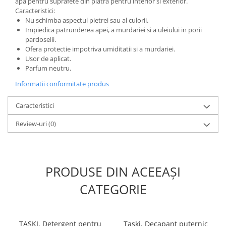
apa pentru suprafete din piatra pentru interior si exterior.
Caracteristici:
Nu schimba aspectul pietrei sau al culorii.
Impiedica patrunderea apei, a murdariei si a uleiului in porii
pardoselii.
Ofera protectie impotriva umiditatii si a murdariei.
Usor de aplicat.
Parfum neutru.
Informatii conformitate produs
Caracteristici
Review-uri
(0)
PRODUSE DIN ACEEAȘI
CATEGORIE
TASKI, Detergent pentru
Taski, Decapant puternic