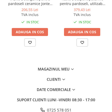
pardoseli ceramice Jontec
pentru pardoseli, utilizabil
Ceramica, 5L
fara clatire Jontec No.1, 5L
206,55 Lei
379,43 Lei
TVA inclus
TVA inclus
IN STOC
IN STOC
ADAUGA IN COS
ADAUGA IN COS
MAGAZINUL MEU
CLIENTI
DATE COMERCIALE
SUPORT CLIENTI
LUNI -VINERI 08:30 - 17:00
0725 578 051