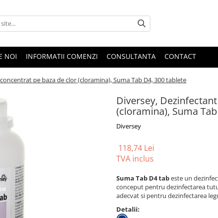
E NOI
INFORMATII COMENZI
CONSULTANTA
CONTACT
 concentrat pe baza de clor (cloramina), Suma Tab D4, 300 tablete
Diversey, Dezinfectant
(cloramina), Suma Tab 
Diversey
118,74 Lei
TVA inclus
Suma Tab D4 tab
este un dezinfec
conceput pentru dezinfectarea tutur
adecvat si pentru dezinfectarea le
Detalii: