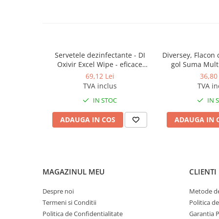
Produse ingrijire personala
Crema de corp
Sampon si gel de dus
Sapun lichid
Servetele dezinfectante - DI
Diversey, Flacon 
Sapun solid
Oxivir Excel Wipe - eficace
gol Suma Mult
impotriva celor 3 tulpini
69,12 Lei
36,80 
Sapun spuma
coronavirus
TVA inclus
TVA in
Consumabile hartie
IN STOC
IN 
Acoperitori toaleta
Cearceaf hartie & cearceaf hartie
ADAUGA IN COS
ADAUGA IN 
Hartie igienica
Prosoape hartie pliate
Pungi igienice
MAGAZINUL MEU
CLIENTI
Role hartie industriala
Despre noi
Metode de
Role prosop hartie
Termeni si Conditii
Politica d
Servetele masa & faciale
Politica de Confidentialitate
Garantia 