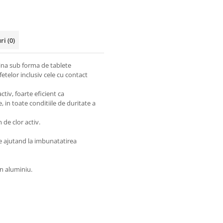
uri
(0)
ina sub forma de tablete
telor inclusiv cele cu contact
ctiv, foarte eficient ca
in toate conditiile de duritate a
 de clor activ.
e ajutand la imbunatatirea
in aluminiu.