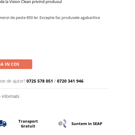
de la Vision Clean privind produsul
menzi de peste 850 lei. Exceptie fac produsele agabaritice
A IN COS
oie de ajutor?
0725 578 051
/
0720 341 946
informatii
Transport
Suntem in SEAP
Gratuit