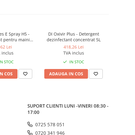
es E Spray H5 -
DI Oxivir Plus - Detergent
Suma Chl
t pentru maini
dezinfectant concentrat 5L
lichid d
500 ml
s
,62 Lei
418,26 Lei
 inclus
TVA inclus
IN STOC
IN STOC
N COS
ADAUGA IN COS
ADAUG
SUPORT CLIENTI
LUNI -VINERI 08:30 -
17:00
0725 578 051
0720 341 946