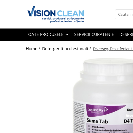
Toate Produsele
Aspiratoare si masini curatenie
TOATE PRODUSELE
SERVICII CURATENIE
DESPR
Accesorii masini si aspiratoare
profesionale
Home /
Detergenti profesionali /
Diversey, Dezinfectant
Aspiratoare industriale
Aspiratoare injectie - extractie
Aspiratoare profesionale de lichide
si praf
Echipament de curatat cu presiune
Masini de curatat si aspirat
pardoseli
Maturatori
Monodiscuri profesionale
Detergenti profesionali