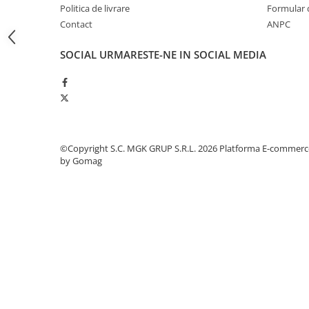
Politica de livrare
Formular 
Odorizante profesionale
Contact
ANPC
Aparate odorizante profesionale
Odorizant toalera, wc
SOCIAL
URMARESTE-NE IN SOCIAL MEDIA
Odorizante camera
Rezerva aparate odorizante
Site odorizante pisoar
Produse de curatenie
©Copyright S.C. MGK GRUP S.R.L. 2026
Platforma E-commerc
Articole menaj
by Gomag
Carucioare
Carucioare bucatarie
Carucioare curatenie
Lavete profesionale
Mopuri Profesionale
Racleta, perii pardoseala
Saci menajeri