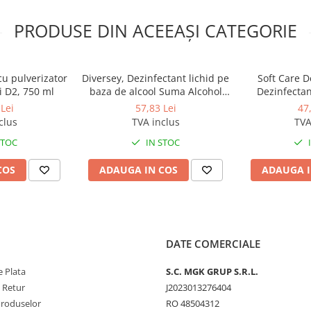
PRODUSE DIN ACEEAȘI CATEGORIE
cu pulverizator
Diversey, Dezinfectant lichid pe
Soft Care D
i D2, 750 ml
baza de alcool Suma Alcohol
Dezinfectan
Spray, 750 ml
,0.
Lei
57,83 Lei
47
clus
TVA inclus
TVA
STOC
IN STOC
COS
ADAUGA IN COS
ADAUGA I
DATE COMERCIALE
 Plata
S.C. MGK GRUP S.R.L.
e Retur
J2023013276404
Produselor
RO 48504312