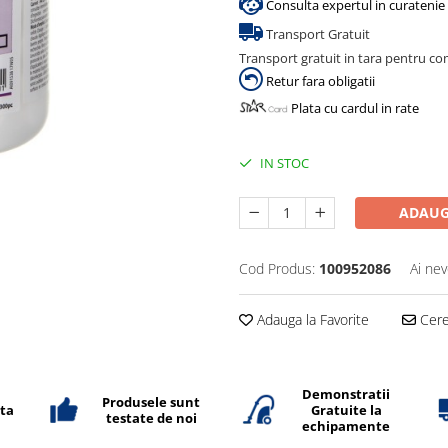
Consulta expertul in curatenie 
Transport Gratuit
Transport gratuit in tara pentru co
Retur fara obligatii
Plata cu cardul in rate
IN STOC
ADAUG
Cod Produs:
100952086
Ai nev
Adauga la Favorite
Cere 
Demonstratii
Produsele sunt
ata
Gratuite la
testate de noi
echipamente