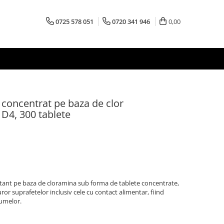
0725 578 051
0720 341 946
0,00
 concentrat pe baza de clor
D4, 300 tablete
tant pe baza de cloramina sub forma de tablete concentrate,
or suprafetelor inclusiv cele cu contact alimentar, fiind
gumelor.