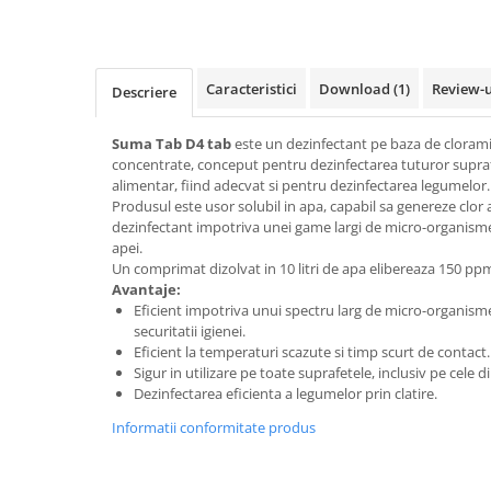
Dispensere / Dozatoare
Dozatoare dezinfectanti
Dispensere acoperitoare colac wc
Caracteristici
Download (1)
Review-
Descriere
Dispensere hartie igienica
Dispensere odorizante
Suma Tab D4 tab
este un dezinfectant pe baza de cloram
concentrate, conceput pentru dezinfectarea tuturor suprafe
Dispensere prosoape pliate (Z)
alimentar, fiind adecvat si pentru dezinfectarea legumelor.
Produsul este usor solubil in apa, capabil sa genereze clor a
Dispensere pungi igiena feminina
dezinfectant impotriva unei game largi de micro-organisme, 
Dispensere rola hartie industriala
apei.
Un comprimat dizolvat in 10 litri de apa elibereaza 150 ppm
Dispensere rola prosop hartie
Avantaje:
Eficient impotriva unui spectru larg de micro-organism
Dispensere servetele masa,
securitatii igienei.
servetele faciale
Eficient la temperaturi scazute si timp scurt de contact.
Dozatoare sapun lichid
Sigur in utilizare pe toate suprafetele, inclusiv pe cele d
Dezinfectarea eficienta a legumelor prin clatire.
Uscatoare de maini si par
Informatii conformitate produs
Uscatoare de maini
Uscatoare de par