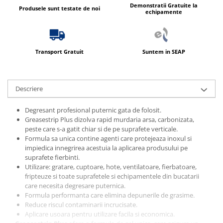
Produse ingrijire personala
Demonstratii Gratuite la
Produsele sunt testate de noi
echipamente
Crema de corp
Sampon si gel de dus
Sapun lichid
Transport Gratuit
Suntem in SEAP
Sapun solid
Sapun spuma
Descriere
Consumabile hartie
Acoperitori toaleta
Degresant profesional puternic gata de folosit.
Greasestrip Plus dizolva rapid murdaria arsa, carbonizata,
Cearceaf hartie & cearceaf hartie
peste care s-a gatit chiar si de pe suprafete verticale.
Hartie igienica
Formula sa unica contine agenti care protejeaza inoxul si
impiedica innegrirea acestuia la aplicarea produsului pe
Prosoape hartie pliate
suprafete fierbinti.
Utilizare: gratare, cuptoare, hote, ventilatoare, fierbatoare,
Pungi igienice
fripteuze si toate suprafetele si echipamentele din bucatarii
Role hartie industriala
care necesita degresare puternica.
Formula performanta care elimina depunerile de grasime.
Role prosop hartie
Reduce riscul contaminarii incrucisate.
Servetele masa & faciale
Aplicare usoara pentru utilizare facila si economica.