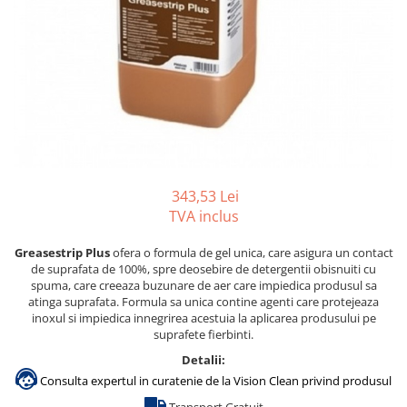
Accesorii detergenti, pompe,
pulverizatoare
Detergenti bucatarie
Detergenti comerciali
Detergenti covoare, mochete,
tapiterii
Detergenti geamuri
Detergenti pardoseala
343,53 Lei
TVA inclus
Detergenti rufe si tesaturi
Detergenti toaleta, grup sanitar
Greasestrip Plus
ofera o formula de gel unica, care asigura un contact
de suprafata de 100%, spre deosebire de detergentii obisnuiti cu
Room Care
spuma, care creeaza buzunare de aer care impiedica produsul sa
atinga suprafata. Formula sa unica contine agenti care protejeaza
Dezinfectanti profesionali
inoxul si impiedica innegrirea acestuia la aplicarea produsului pe
Dezinfectanti maini
suprafete fierbinti.
Dezinfectanti medicali profesionali
Detalii:
Consulta expertul in curatenie de la Vision Clean privind produsul
Dezinfectanti suprafete