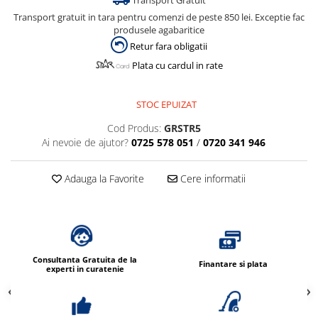
Transport Gratuit
Dispensere / Dozatoare
Transport gratuit in tara pentru comenzi de peste 850 lei. Exceptie fac
Dozatoare dezinfectanti
produsele agabaritice
Retur fara obligatii
Dispensere acoperitoare colac wc
Plata cu cardul in rate
Dispensere hartie igienica
Dispensere odorizante
STOC EPUIZAT
Dispensere prosoape pliate (Z)
Cod Produs:
GRSTR5
Dispensere pungi igiena feminina
Ai nevoie de ajutor?
0725 578 051
/
0720 341 946
Dispensere rola hartie industriala
Adauga la Favorite
Cere informatii
Dispensere rola prosop hartie
Dispensere servetele masa,
servetele faciale
Dozatoare sapun lichid
Uscatoare de maini si par
Consultanta Gratuita de la
Finantare si plata
experti in curatenie
Uscatoare de maini
Uscatoare de par