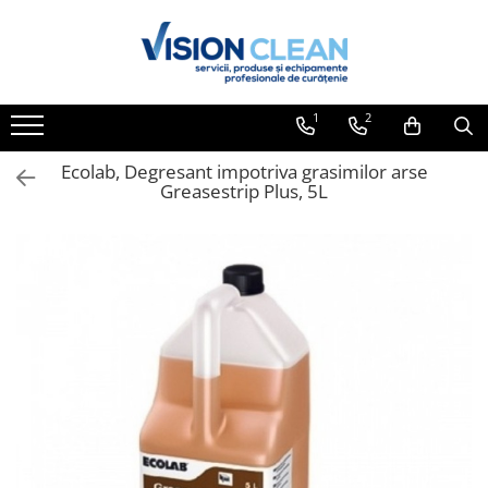
Toate Produsele
Aspiratoare si masini curatenie
1
2
Accesorii masini si aspiratoare
profesionale
Ecolab, Degresant impotriva grasimilor arse
Greasestrip Plus, 5L
Aspiratoare industriale
Aspiratoare injectie - extractie
Aspiratoare profesionale de lichide
si praf
Echipament de curatat cu presiune
Masini de curatat si aspirat
pardoseli
Maturatori
Monodiscuri profesionale
Detergenti profesionali