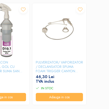
LACON
PULVERIZATOR/ VAPORIZATOR
DISPENSE
L GOL CU
/ DECLANSATOR SPUMA
DETERGENT
R SUMA SAN
FOAM TRIGGER CANYON
114,68 L
WHITE, 2L
46,30 Lei
TVA incl
TVA inclus
IN STOC
IN STO
ga in cos
Adauga in cos
A