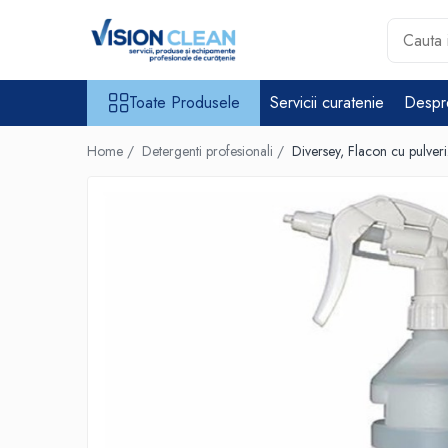
Toate Produsele
Toate Produsele
Servicii curatenie
Despr
Aspiratoare si masini curatenie
Accesorii masini si aspiratoare
Home /
Detergenti profesionali /
Diversey, Flacon cu pulver
profesionale
Aspiratoare industriale
Aspiratoare injectie - extractie
Aspiratoare profesionale de
lichide si praf
Echipament de curatat cu presiune
Masini de curatat si aspirat
pardoseli
Maturatori
Monodiscuri profesionale
Detergenti profesionali