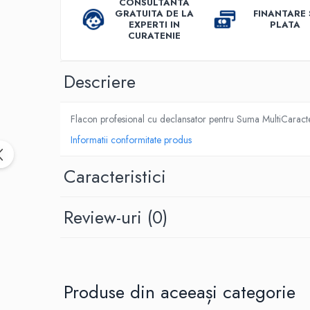
CONSULTANTA
Dispensere / Dozatoare
GRATUITA DE LA
FINANTARE 
EXPERTI IN
PLATA
Dozatoare dezinfectanti
CURATENIE
Dispensere acoperitoare colac wc
Dispensere hartie igienica
Descriere
Dispensere odorizante
Dispensere prosoape pliate (Z)
Flacon profesional cu declansator pentru Suma MultiCaracter
Dispensere pungi igiena feminina
Informatii conformitate produs
Dispensere rola hartie industriala
Caracteristici
Dispensere rola prosop hartie
Dispensere servetele masa,
servetele faciale
Review-uri
(0)
Dozatoare sapun lichid
Uscatoare de maini si par
Uscatoare de maini
Produse din aceeași categorie
Uscatoare de par