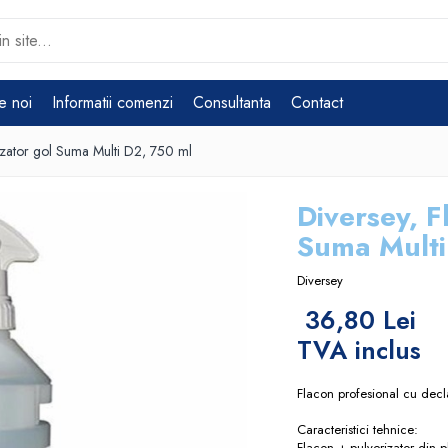
e noi
Informatii comenzi
Consultanta
Contact
izator gol Suma Multi D2, 750 ml
Diversey, F
Suma Multi
Diversey
36,80 Lei
TVA inclus
Flacon profesional cu decl
Caracteristici tehnice:
Flacon + pulverizator din p