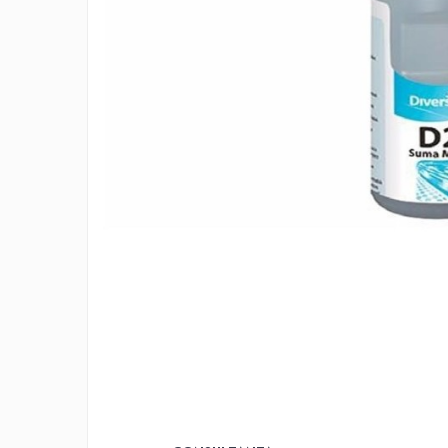
Accesorii detergenti, pompe,
pulverizatoare
Detergenti bucatarie
Detergenti comerciali
Detergenti covoare, mochete,
tapiterii
Detergenti geamuri
Detergenti pardoseala
Detergenti rufe si tesaturi
Detergenti toaleta, grup sanitar
Room Care
Dezinfectanti profesionali
Dezinfectanti maini
Dezinfectanti medicali profesionali
Dezinfectanti suprafete