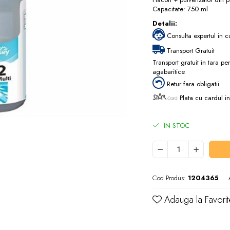
Capacitate: 750 ml
Detalii:
Consulta expertul in c
Transport Gratuit
Transport gratuit in tara p
agabaritice
Retur fara obligatii
Plata cu cardul in
IN STOC
Cod Produs:
1204365
Adauga la Favorit