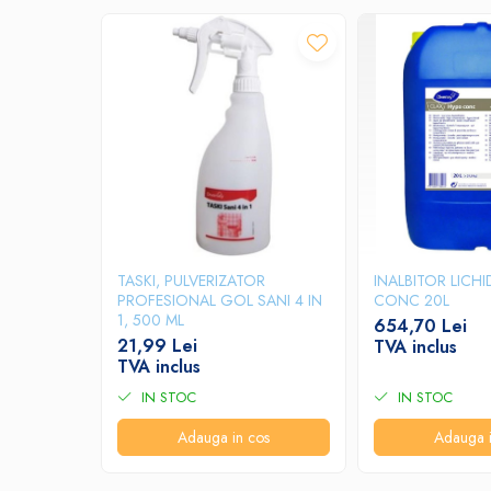
Produse ingrijire personala
Crema de corp
Sampon si gel de dus
Sapun lichid
Sapun solid
Sapun spuma
Consumabile hartie
Acoperitori toaleta
Cearceaf hartie & cearceaf hartie
TASKI, PULVERIZATOR
INALBITOR LICH
PROFESIONAL GOL SANI 4 IN
CONC 20L
Hartie igienica
1, 500 ML
654,70 Lei
Prosoape hartie pliate
21,99 Lei
TVA inclus
TVA inclus
Pungi igienice
IN STOC
IN STOC
Role hartie industriala
Adauga in cos
Adauga i
Role prosop hartie
Servetele masa & faciale