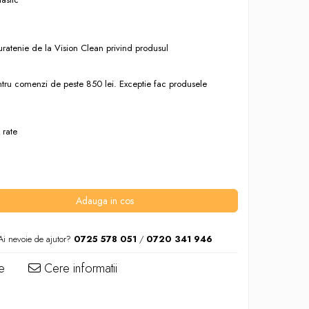
uratenie de la Vision Clean privind produsul
entru comenzi de peste 850 lei. Exceptie fac produsele
 rate
Adauga in cos
Ai nevoie de ajutor?
0725 578 051
/
0720 341 946
e
Cere informatii