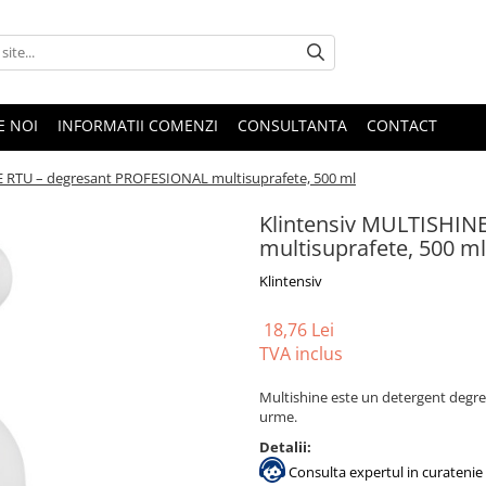
E NOI
INFORMATII COMENZI
CONSULTANTA
CONTACT
E RTU – degresant PROFESIONAL multisuprafete, 500 ml
Klintensiv MULTISHIN
multisuprafete, 500 ml
Klintensiv
18,76 Lei
TVA inclus
Multishine este un detergent degres
urme.
Detalii:
Consulta expertul in curatenie 