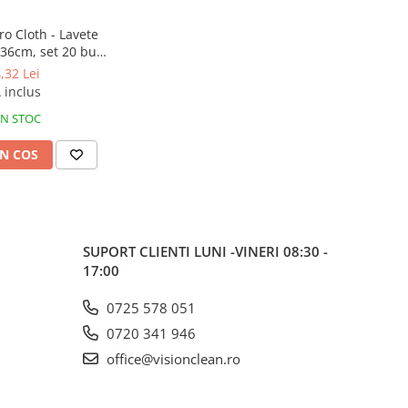
o Cloth - Lavete
36cm, set 20 buc,
bastre
,32 Lei
 inclus
IN STOC
N COS
SUPORT CLIENTI
LUNI -VINERI 08:30 -
17:00
0725 578 051
0720 341 946
office@visionclean.ro