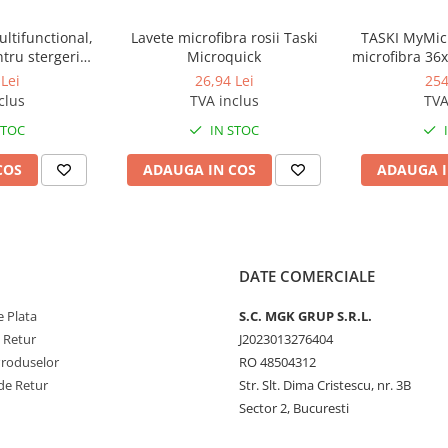
ltifunctional,
Lavete microfibra rosii Taski
TASKI MyMicr
tru stergeri
Microquick
microfibra 36x
1 strat
al
Lei
26,94 Lei
254
clus
TVA inclus
TVA
STOC
IN STOC
COS
ADAUGA IN COS
ADAUGA I
DATE COMERCIALE
 Plata
S.C. MGK GRUP S.R.L.
e Retur
J2023013276404
Produselor
RO 48504312
de Retur
Str. Slt. Dima Cristescu, nr. 3B
Sector 2, Bucuresti