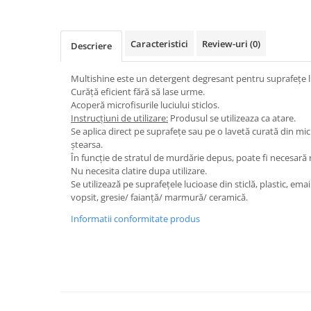
Dispensere / Dozatoare
Dozatoare dezinfectanti
Caracteristici
Review-uri
(0)
Descriere
Dispensere acoperitoare colac wc
Dispensere hartie igienica
Multishine este un detergent degresant pentru suprafețe l
Dispensere odorizante
Curăță eficient fără să lase urme.
Acoperă microfisurile luciului sticlos.
Dispensere prosoape pliate (Z)
Instrucțiuni de utilizare:
Produsul se utilizeaza ca atare.
Se aplica direct pe suprafețe sau pe o lavetă curată din mic
Dispensere pungi igiena feminina
ștearsa.
Dispensere rola hartie industriala
În funcție de stratul de murdărie depus, poate fi necesară 
Nu necesita clatire dupa utilizare.
Dispensere rola prosop hartie
Se utilizează pe suprafețele lucioase din sticlă, plastic, ema
Dispensere servetele masa,
vopsit, gresie/ faianță/ marmură/ ceramică.
servetele faciale
Informatii conformitate produs
Dozatoare sapun lichid
Uscatoare de maini si par
Uscatoare de maini
Uscatoare de par