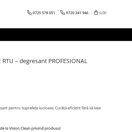
0725 578 051
0720 341 946
0,00
E RTU – degresant PROFESIONAL
ant pentru suprafețe lucioase. Curăță eficient fără să lase
de la Vision Clean privind produsul