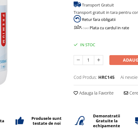
Transport Gratuit
Transport gratuit in tara pentru co
Retur fara obligatii
Plata cu cardul in rate
IN STOC
ADAUG
Cod Produs:
HRC145
Ai nevoie
Adauga la Favorite
Cere 
Demonstratii
Produsele sunt
ata
Gratuite la
testate de noi
echipamente