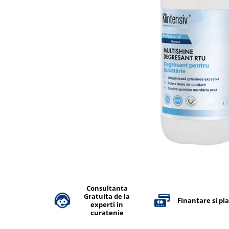
Accesorii detergenti, pompe,
pulverizatoare
Detergenti bucatarie
Detergenti comerciali
Detergenti covoare, mochete,
tapiterii
Detergenti geamuri
Detergenti pardoseala
Detergenti rufe si tesaturi
Detergenti toaleta, grup sanitar
Room Care
Dezinfectanti profesionali
Dezinfectanti maini
Consultanta
Gratuita de la
Finantare si pl
Dezinfectanti medicali profesionali
experti in
curatenie
Dezinfectanti suprafete