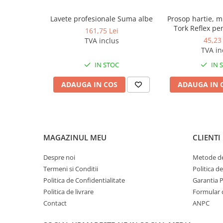
Produse ingrijire personala
Crema de corp
Lavete profesionale Suma albe
Prosop hartie, mu
Tork Reflex pen
161,75 Lei
Sampon si gel de dus
generale, 
45,23 
TVA inclus
Sapun lichid
TVA in
Sapun solid
IN STOC
IN 
Sapun spuma
ADAUGA IN COS
ADAUGA IN 
Consumabile hartie
Acoperitori toaleta
Cearceaf hartie & cearceaf hartie
Hartie igienica
MAGAZINUL MEU
CLIENTI
Prosoape hartie pliate
Despre noi
Metode de
Pungi igienice
Termeni si Conditii
Politica d
Politica de Confidentialitate
Garantia 
Role hartie industriala
Politica de livrare
Formular 
Role prosop hartie
Contact
ANPC
Servetele masa & faciale