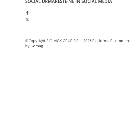
SOCIAL
URMARESTE-NE IN SOCIAL MEDIA
Odorizante profesionale
Aparate odorizante profesionale
Odorizant toalera, wc
Odorizante camera
Rezerva aparate odorizante
©Copyright S.C. MGK GRUP S.R.L. 2026
Platforma E-commerc
by Gomag
Site odorizante pisoar
Produse de curatenie
Articole menaj
Carucioare
Carucioare bucatarie
Carucioare curatenie
Lavete profesionale
Mopuri Profesionale
Racleta, perii pardoseala
Saci menajeri