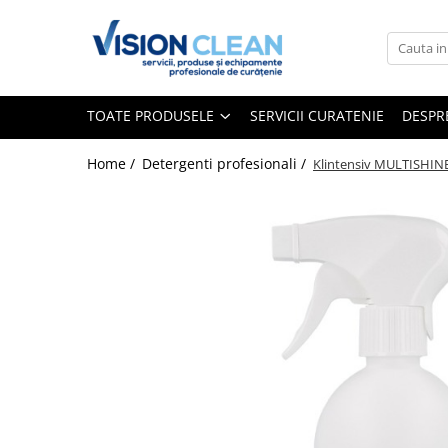
Toate Produsele
Aspiratoare si masini curatenie
TOATE PRODUSELE
SERVICII CURATENIE
DESPR
Accesorii masini si aspiratoare
profesionale
Home /
Detergenti profesionali /
Klintensiv MULTISHIN
Aspiratoare industriale
Aspiratoare injectie - extractie
Aspiratoare profesionale de lichide
si praf
Echipament de curatat cu presiune
Masini de curatat si aspirat
pardoseli
Maturatori
Monodiscuri profesionale
Detergenti profesionali