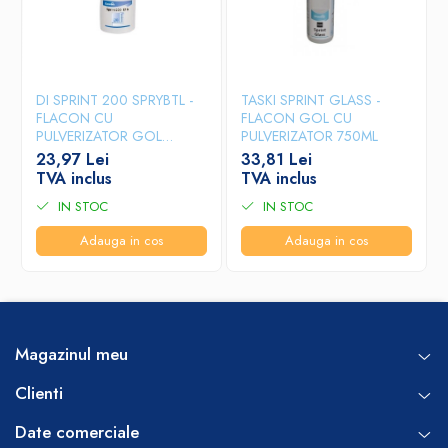
DI SPRINT 200 SPRYBTL -
TASKI SPRINT GLASS -
FLACON CU
FLACON GOL CU
PULVERIZATOR GOL
PULVERIZATOR 750ML
500ML
23,97 Lei
33,81 Lei
TVA inclus
TVA inclus
IN STOC
IN STOC
Adauga in cos
Adauga in cos
Magazinul meu
Clienti
Date comerciale