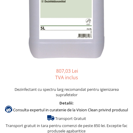
Gama de cosmetice hoteliere
Salvatore Ferragamo
Gama de cosmetice hoteliere Sense
Papuci hotel
807,03 Lei
TVA inclus
Dezinfectant cu spectru larg recomandat pentru igienizarea
suprafetelor
Detalii:
Consulta expertul in curatenie de la Vision Clean privind produsul
Transport Gratuit
Transport gratuit in tara pentru comenzi de peste 850 lei. Exceptie fac
produsele agabaritice