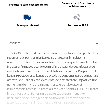
Demonstratii Gratuite la
Produsele sunt testate de noi
echipamente
Transport Gratuit
Suntem in SEAP
Descriere
TEGO 2000 este un dezinfectant amfoteric eficient cu spectru larg
recomandat pentru igienizarea suprafetelor în industria
alimentara, a bauturilor racoritoare, industria prelucrarii laptelui,
industria farmaceutica, precum si în aplicatii de dezinfectare de
nivel intermediar în sectorul institutional si sanitar.Proprietati de
bazaTEGO 2000 este bazat pe o solutie concentrata de surfactant
amfoteric cu proprietati excelente de dezinfectare împotriva unei
game largi de microorganisme. Testele de laborator si
numeroasele teste în utilizare au relevat eficienta TEGO 2000 atât
împotriva bacteriilor gram-pozitive cât si gram-negative
(incluzând specii patogene de Salmonella, Campylobacter si
Listeria), precum si împotriva drojdiilor.TEGO 2000 este