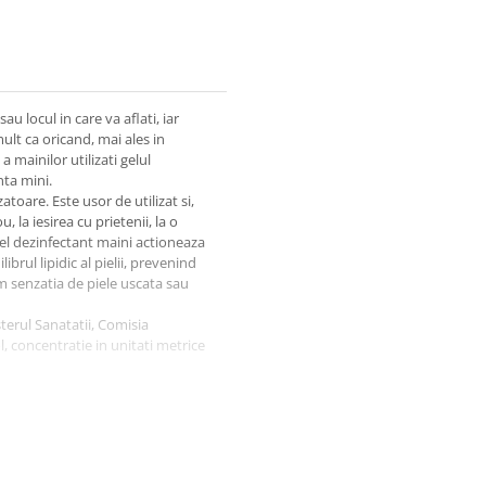
au locul in care va aflati, iar
ult ca oricand, mai ales in
 mainilor utilizati gelul
nta mini.
toare. Este usor de utilizat si,
 la iesirea cu prietenii, la o
Gel dezinfectant maini actioneaza
brul lipidic al pielii, prevenind
um senzatia de piele uscata sau
terul Sanatatii, Comisia
, concentratie in unitati metrice
 a pielii
t virucid (3 min)