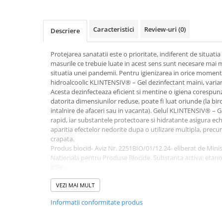
Dispensere / Dozatoare
Dozatoare dezinfectanti
Caracteristici
Review-uri
(0)
Descriere
Dispensere acoperitoare colac wc
Dispensere hartie igienica
Protejarea sanatatii este o prioritate, indiferent de situatia s
masurile ce trebuie luate in acest sens sunt necesare mai m
Dispensere odorizante
situatia unei pandemii. Pentru igienizarea in orice moment a
Dispensere prosoape pliate (Z)
hidroalcoolic KLINTENSIV® – Gel dezinfectant maini, varia
Acesta dezinfecteaza eficient si mentine o igiena corespunza
Dispensere pungi igiena feminina
datorita dimensiunilor reduse, poate fi luat oriunde (la birou,
Dispensere rola hartie industriala
intalnire de afaceri sau in vacanta). Gelul KLINTENSIV® – 
rapid, iar substantele protectoare si hidratante asigura echili
Dispensere rola prosop hartie
aparitia efectelor nedorite dupa o utilizare multipla, prec
crapata.
Dispensere servetele masa,
Produs biocid- Aviz Nr. 2251BIO/01/12.24- eliberat de Minis
servetele faciale
Nationala pentru Produse Biocide. Substanta activa: etanol
Dozatoare sapun lichid
85%.
Avantajele produsului:
Uscatoare de maini si par
VEZI MAI MULT
gel dezinfectant profesional (85% alcool)
Uscatoare de maini
actiune virucida si bactericida certificata
Informatii conformitate produs
efect anti-microbian si proprietati excelente de protectie
Uscatoare de par
potrivit pentru dezinfectare igienica (30 sec) sau cu efec