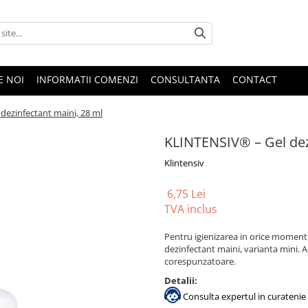
E NOI
INFORMATII COMENZI
CONSULTANTA
CONTACT
dezinfectant maini, 28 ml
KLINTENSIV® – Gel dez
Klintensiv
6,75 Lei
TVA inclus
Pentru igienizarea in orice moment a
dezinfectant maini
, varianta mini. 
corespunzatoare.
Detalii:
Consulta expertul in curatenie 