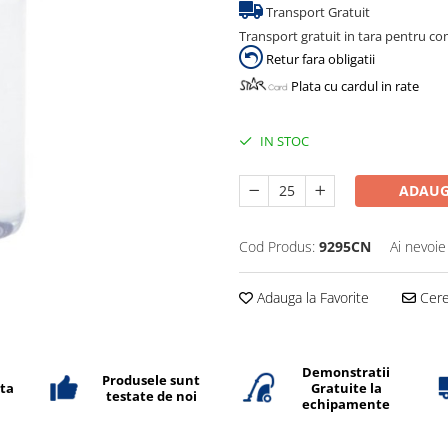
Transport Gratuit
Transport gratuit in tara pentru co
Retur fara obligatii
Plata cu cardul in rate
IN STOC
ADAUG
Cod Produs:
9295CN
Ai nevoie
Adauga la Favorite
Cere 
Demonstratii
Produsele sunt
ata
Gratuite la
testate de noi
echipamente