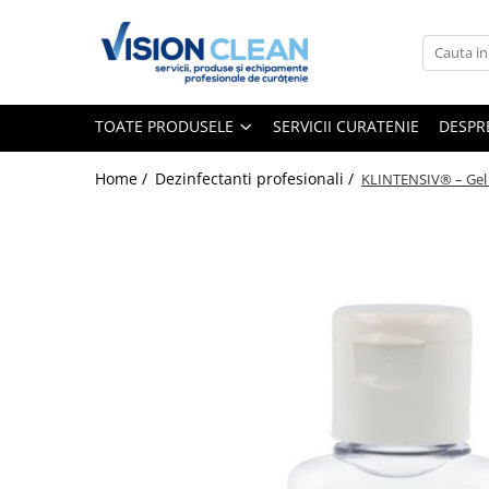
Toate Produsele
Aspiratoare si masini curatenie
TOATE PRODUSELE
SERVICII CURATENIE
DESPR
Accesorii masini si aspiratoare
profesionale
Home /
Dezinfectanti profesionali /
KLINTENSIV® – Gel 
Aspiratoare industriale
Aspiratoare injectie - extractie
Aspiratoare profesionale de lichide
si praf
Echipament de curatat cu presiune
Masini de curatat si aspirat
pardoseli
Maturatori
Monodiscuri profesionale
Detergenti profesionali