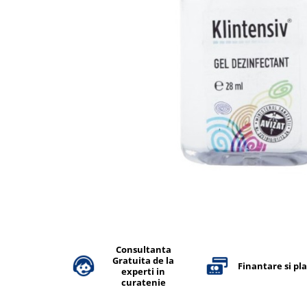
Accesorii detergenti, pompe,
pulverizatoare
Detergenti bucatarie
Detergenti comerciali
Detergenti covoare, mochete,
tapiterii
Detergenti geamuri
Detergenti pardoseala
Detergenti rufe si tesaturi
Detergenti toaleta, grup sanitar
Room Care
Dezinfectanti profesionali
Consultanta
Dezinfectanti maini
Gratuita de la
Finantare si pl
Dezinfectanti medicali profesionali
experti in
curatenie
Dezinfectanti suprafete