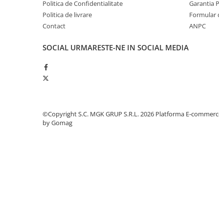
Politica de Confidentialitate
Garantia 
Odorizante profesionale
Politica de livrare
Formular 
Aparate odorizante profesionale
Contact
ANPC
Odorizant toalera, wc
SOCIAL
URMARESTE-NE IN SOCIAL MEDIA
Odorizante camera
Rezerva aparate odorizante
Site odorizante pisoar
Produse de curatenie
Articole menaj
©Copyright S.C. MGK GRUP S.R.L. 2026
Platforma E-commerc
Carucioare
by Gomag
Carucioare bucatarie
Carucioare curatenie
Lavete profesionale
Mopuri Profesionale
Racleta, perii pardoseala
Saci menajeri