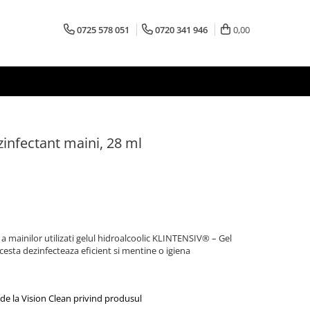
0725 578 051
0720 341 946
0,00
infectant maini, 28 ml
 mainilor utilizati gelul hidroalcoolic
KLINTENSIV® – Gel
Acesta dezinfecteaza eficient si mentine o igiena
de la Vision Clean privind produsul