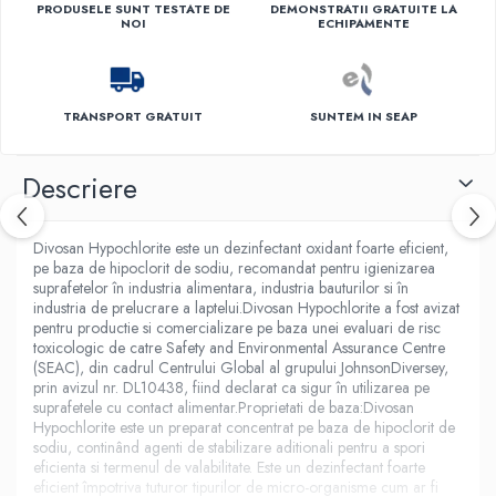
PRODUSELE SUNT TESTATE DE
DEMONSTRATII GRATUITE LA
NOI
ECHIPAMENTE
TRANSPORT GRATUIT
SUNTEM IN SEAP
Descriere
Divosan Hypochlorite este un dezinfectant oxidant foarte eficient,
pe baza de hipoclorit de sodiu, recomandat pentru igienizarea
suprafetelor în industria alimentara, industria bauturilor si în
industria de prelucrare a laptelui.Divosan Hypochlorite a fost avizat
pentru productie si comercializare pe baza unei evaluari de risc
toxicologic de catre Safety and Environmental Assurance Centre
(SEAC), din cadrul Centrului Global al grupului JohnsonDiversey,
prin avizul nr. DL10438, fiind declarat ca sigur în utilizarea pe
suprafetele cu contact alimentar.Proprietati de baza:Divosan
Hypochlorite este un preparat concentrat pe baza de hipoclorit de
sodiu, continând agenti de stabilizare aditionali pentru a spori
eficienta si termenul de valabilitate. Este un dezinfectant foarte
eficient împotriva tuturor tipurilor de micro-organisme cum ar fi