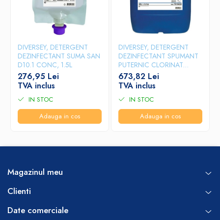
DIVERSEY, DETERGENT
DIVERSEY, DETERGENT
DEZINFECTANT SUMA SAN
DEZINFECTANT SPUMANT
D10.1 CONC, 1.5L
PUTERNIC CLORINAT
HYPOFOAM, 20L
276,95 Lei
673,82 Lei
TVA inclus
TVA inclus
IN STOC
IN STOC
Adauga in cos
Adauga in cos
Magazinul meu
Clienti
Date comerciale