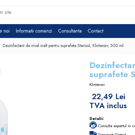
e noi
Informatii comenzi
Consultanta
Contact
/
Dezinfectant de nivel inalt pentru suprafete Sterisol, Klintensiv, 500 ml
Dezinfectan
suprafete S
Klintensiv
22,49 Lei
TVA inclus
Detalii:
Consulta expertul in c
Transport Gratuit