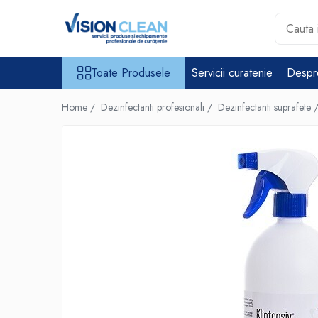
Toate Produsele
Toate Produsele
Servicii curatenie
Despr
Aspiratoare si masini curatenie
Accesorii masini si aspiratoare
Home /
Dezinfectanti profesionali /
Dezinfectanti suprafete 
profesionale
Aspiratoare industriale
Aspiratoare injectie - extractie
Aspiratoare profesionale de
lichide si praf
Echipament de curatat cu presiune
Masini de curatat si aspirat
pardoseli
Maturatori
Monodiscuri profesionale
Detergenti profesionali