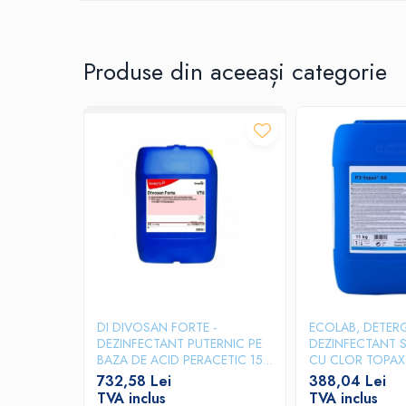
Produse ingrijire personala
Pentru o igiena exemplara recomandam si folosirea unui dezi
Crema de corp
Sampon si gel de dus
Produse din aceeași categorie
Sapun lichid
Sapun solid
Sapun spuma
Consumabile hartie
Acoperitori toaleta
Cearceaf hartie & cearceaf hartie
Hartie igienica
Prosoape hartie pliate
Pungi igienice
DI DIVOSAN FORTE -
ECOLAB, DETER
Role hartie industriala
DEZINFECTANT PUTERNIC PE
DEZINFECTANT 
BAZA DE ACID PERACETIC 15%
CU CLOR TOPAX,
Role prosop hartie
20L
732,58 Lei
388,04 Lei
Servetele masa & faciale
TVA inclus
TVA inclus