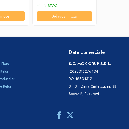
IN STOC
n cos
Adauga in cos
Date comerciale
 Plata
S.C. MGK GRUP S.R.L.
 Retur
J2023013276404
roduselor
RO 48504312
e Retur
Str. Slt. Dima Cristescu, nr. 3B
Sector 2, Bucuresti