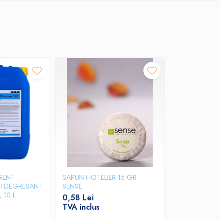
nfectant de maini.
GENT
SAPUN HOTELIER 15 GR
SI DEGRESANT
SENSE
 10 L
0,58 Lei
TVA inclus