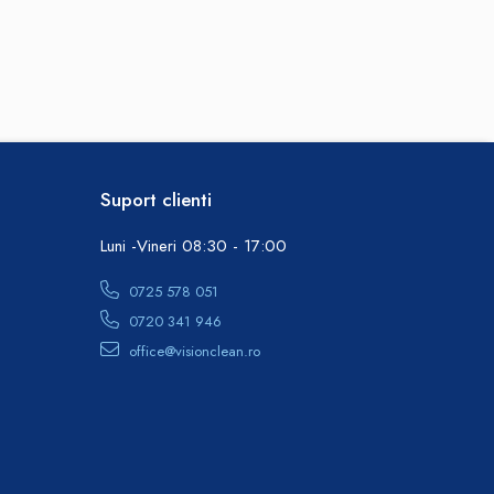
Suport clienti
Luni -Vineri 08:30 - 17:00
0725 578 051
0720 341 946
office@visionclean.ro