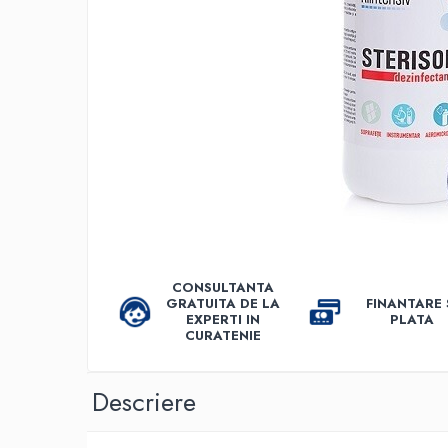
Accesorii detergenti, pompe,
pulverizatoare
Detergenti bucatarie
Detergenti comerciali
Detergenti covoare, mochete,
tapiterii
Detergenti geamuri
Detergenti pardoseala
Detergenti rufe si tesaturi
Detergenti toaleta, grup sanitar
CONSULTANTA
GRATUITA DE LA
FINANTARE 
Room Care
EXPERTI IN
PLATA
CURATENIE
Dezinfectanti profesionali
Dezinfectanti maini
Descriere
Dezinfectanti medicali profesionali
Dezinfectanti suprafete