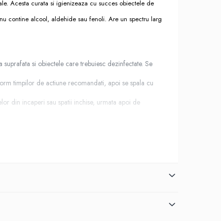
cale. Acesta curata si igienizeaza cu succes obiectele de
e nu contine alcool, aldehide sau fenoli. Are un spectru larg
 suprafata si obiectele care trebuiesc dezinfectate. Se
form timpilor de actiune recomandati, apoi se spala cu
lor din incaperi sau spatii inchise, urmata apoi de
 vigoare (Regulamentul UE nr. 528/2012):
eata rece) in domeniul medical, industrial, institutional,