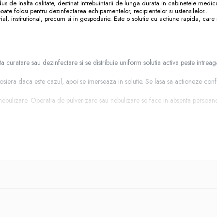
us de inalta calitate, destinat intrebuintarii de lunga durata in cabinetele medi
oate folosi pentru dezinfectarea echipamentelor, recipientelor si ustensilelor..
rial, institutional, precum si in gospodarie. Este o solutie cu actiune rapida, car
curatare sau dezinfectare si se distribuie uniform solutia activa peste intreaga
osiera daca este cazul, apoi se imerseaza in solutie. Se lasa sa actioneze con
 nebulizare. Operatia de pulverizare sau nebulizare se face in absenta persoane
uri cuaternare de amoniu.
Tipul de produs biocid conform legislatiei in
si aeromicroflora cu aplicare prin stergere, imersie, pulverizare sau nebulizare (c
uprafete, instrumentar si aeromicroflora