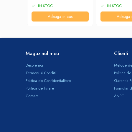
Odorizante profesionale
IN STOC
IN STOC
Aparate odorizante profesionale
Adauga in cos
Adauga i
Odorizant toalera, wc
Odorizante camera
Rezerva aparate odorizante
Site odorizante pisoar
Magazinul meu
Clienti
Produse de curatenie
Articole menaj
Despre noi
Metode de
Termeni si Conditii
Politica de
Carucioare
Politica de Confidentialitate
Garantia P
Carucioare bucatarie
Politica de livrare
Formular d
Carucioare curatenie
Contact
ANPC
Lavete profesionale
Mopuri Profesionale
Racleta, perii pardoseala
Saci menajeri