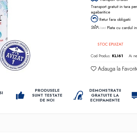
Transport gratuit in tara p
agabaritice
Retur fara obligatii
Plata cu cardul in
STOC EPUIZAT
Cod Produs:
KLI61
Ai ne
Adauga la Favorit
PRODUSELE
DEMONSTRATII
SI
SUNT TESTATE
GRATUITE LA
DE NOI
ECHIPAMENTE