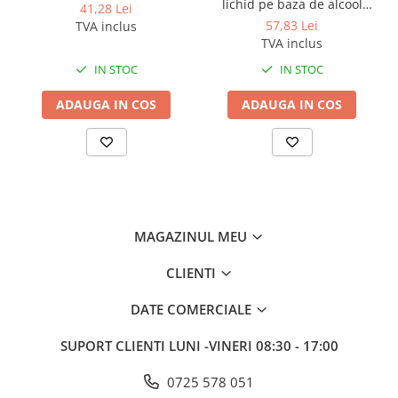
lichid pe baza de alcool
41,28 Lei
Suma Alcohol Spray, 750 ml
57,83 Lei
TVA inclus
TVA inclus
IN STOC
IN STOC
ADAUGA IN COS
ADAUGA IN COS
MAGAZINUL MEU
CLIENTI
DATE COMERCIALE
SUPORT CLIENTI
LUNI -VINERI 08:30 - 17:00
0725 578 051