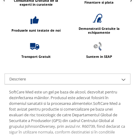
Consultanta Gratuita de la
Finantare si plata
experti in curatenie
Demonstratii Gratuite la
Produsele sunt testate de noi
echipamente
Transport Gratuit
Suntem in SEAP
Descriere
SoftCare Med este un gel pe baza de alcool, dezvoltat pentru
dezinfectarea mâinilor. Produsul este adecvat folosirii în
domeniul sanatatii si la procesarea alimentelor.SoftCare Med a
fost avizat pentru productie si comercializare pe baza unei
evaluari de risc toxicologic de catre Departamentul Global de
Securitate a Produselor (GPS) din cadrul Centrului Global al
grupului JohnsonDiversey, prin avizul nr. R60739, fiind declarat ca
sigur în utilizare normala, conform destinatiei si în conditiile