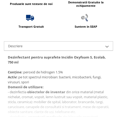
Demonstratii Gratuite la
Produsele sunt testate de noi
echipamente
Transport Gratuit
Suntem in SEAP
Descriere
Dezinfectant pentru suprafete Incidin Oxyfoam S, Ecolab,
750 ml
Conţine:
peroxid de hidrogen 1.5%
Activ:
pe tot spectrul microbian: bacterii, micobacterii, fungi,
virusuri, spori
Domenii de utilizare:
- dezinfectia
obiectelor de inventar
din orice material (metal
nichelat, cromat, vopsit, lemn lustruit sau vopsit, material plastic,
sticla, ceramica): mobilier de spital, laborator, brancarde, targi,
carucioare, canapele de consultatii si tratament, mese de operatii,
obiecte sanitare, clanţe de uşi, telefoane etc.
- dezinfectia
aparaturii medicale
din blocurile operatorii,