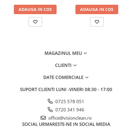
se foloseste pe suprafetele sensibile la agenti oxidanti (marmura,
cupru, alama).
ADAUGA IN COS
ADAUGA IN COS
TIMP DE ACTIUNE: 5 MINUTE
Forma de livrare:
flacon de plastic 750 ml cu pulverizator
MAGAZINUL MEU
CLIENTI
DATE COMERCIALE
SUPORT CLIENTI
LUNI -VINERI 08:30 - 17:00
0725 578 051
0720 341 946
office@visionclean.ro
SOCIAL
URMARESTE-NE IN SOCIAL MEDIA