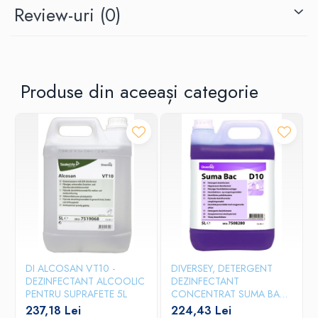
Review-uri
(0)
Produsul înlocuiește Divosan Forte.
Produse din aceeași categorie
DI ALCOSAN VT10 -
DIVERSEY, DETERGENT
DEZINFECTANT ALCOOLIC
DEZINFECTANT
PENTRU SUPRAFETE 5L
CONCENTRAT SUMA BAC
D10, 5L
237,18 Lei
224,43 Lei