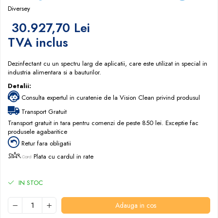
Papuci hotel
Diversey
30.927,70 Lei
TVA inclus
Dezinfectant cu un spectru larg de aplicatii, care este utilizat in special in
industria alimentara si a bauturilor.
Detalii:
Consulta expertul in curatenie de la Vision Clean privind produsul
Transport Gratuit
Transport gratuit in tara pentru comenzi de peste 850 lei. Exceptie fac
produsele agabaritice
Retur fara obligatii
Plata cu cardul in rate
IN STOC
Adauga in cos