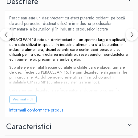
Descriere
Peraclean este un dezinfectant cu efect puternic oxidant, pe bază
de acid peracetic, destinat utilizării în industria produselor
alimentare, a băuturilor și în industria produselor lactate.
PERACLEAN 15 este un dezinfectant cu un spectru larg de aplicatii,
care este utilizat in special in industria alimentara si a bauturilor. In
industria alimentara, dezinfectantii care contin acid peracetic sunt
utilizati pentru dezinfectarea instalatiilor, rezervoarelor, conductelor si
echipamentelor, precum si a ambalajelor.
Suprafetele de tratat trebuie curatate si clatite ca de obicei, urmate
de dezinfectie cu PERACLEAN 15, fie prin dezinfectie stagnanta, fie
prin circulatie. Acidul peracetic este utilizat în mod obisnuit in
instalatiile CIP sau SIP (curatare sau sterilizare in loc).
Curatarea sau dezinfectia se face automat dupa un program fix.
Agentii de curatare si dezinfectantii sunt depozitati in rezervoarele
Vezi mai mult
dedicate. Controlul dozei se realizeaza prin analiza frecventa a
continutului de acid peracetic. Dupa procedura de dezinfectie,
suprafetele tratate trebuie clatite cu apa curata pentru a indeparta
Informatii conformitate produs
toate reziduurile.
Utilizati benzi de testare speciale pentru determinarea calitativa a
Caracteristici
acidului peracetic. PERACLEAN 15 se descompune in reziduuri
inofensive pentru mediu: apa, oxigen si acid acetic după
dezinfectie.