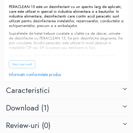
PERACLEAN 15 este un dezinfectant cu un spectru larg de aplicatii,
care este utilizat in special in industria alimentara si a bauturilor. In
industria alimentara, dezinfectantii care contin acid peracetic sunt
utilizati pentru dezinfectarea instalatiilor, rezervoarelor, conductelor si
echipamentelor, precum si a ambalajelor.
Suprafetele de tratat trebuie curatate si clatite ca de obicei, urmate
de dezinfectie cu PERACLEAN 15, fie prin dezinfectie stagnanta, fie
prin circulatie. Acidul peracetic este utilizat în mod obisnuit in
instalatiile CIP sau SIP (curatare sau sterilizare in loc).
Curatarea sau dezinfectia se face automat dupa un program fix.
Agentii de curatare si dezinfectantii sunt depozitati in rezervoarele
Vezi mai mult
dedicate. Controlul dozei se realizeaza prin analiza frecventa a
continutului de acid peracetic. Dupa procedura de dezinfectie,
suprafetele tratate trebuie clatite cu apa curata pentru a indeparta
Informatii conformitate produs
toate reziduurile.
Utilizati benzi de testare speciale pentru determinarea calitativa a
Caracteristici
acidului peracetic. PERACLEAN 15 se descompune in reziduuri
inofensive pentru mediu: apa, oxigen si acid acetic după
dezinfectie.
Download (1)
Produsul înlocuiește Divosan Forte.
Review-uri
(0)