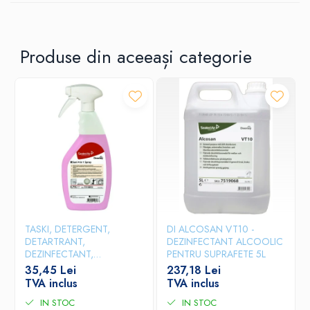
Produse din aceeași categorie
TASKI, DETERGENT,
DI ALCOSAN VT10 -
DETARTRANT,
DEZINFECTANT ALCOOLIC
DEZINFECTANT,
PENTRU SUPRAFETE 5L
DEZODORIZANT
35,45 Lei
237,18 Lei
PROFESIONAL PENTRU
TVA inclus
TVA inclus
GRUPURI SANITARE SANI 4
IN STOC
IN STOC
IN 1, 750 ML