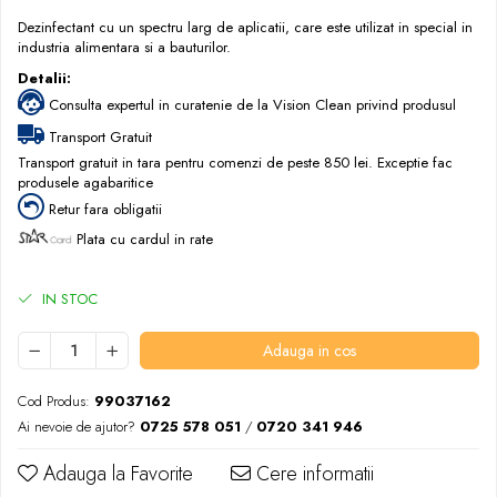
Dezinfectant cu un spectru larg de aplicatii, care este utilizat in special in
industria alimentara si a bauturilor.
Detalii:
Consulta expertul in curatenie de la Vision Clean privind produsul
Transport Gratuit
Transport gratuit in tara pentru comenzi de peste 850 lei. Exceptie fac
produsele agabaritice
Retur fara obligatii
Plata cu cardul in rate
IN STOC
Adauga in cos
Cod Produs:
99037162
Ai nevoie de ajutor?
0725 578 051
/
0720 341 946
Adauga la Favorite
Cere informatii