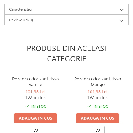
„ridicată” - parfumul durează 30 - 45 de zileÎn setarea „scăzută” -
parfumul durează 45 - 60 de zileProtectie impotriva furtului : Se
Caracteristici
fixează pe placa de montare de pe perete (prevăzută în pachet)
Review-uri
(0)
PRODUSE DIN ACEEAȘI
CATEGORIE
Rezerva odorizant Hyso
Rezerva odorizant Hyso
Vanilie
Mango
101,98 Lei
101,98 Lei
TVA inclus
TVA inclus
IN STOC
IN STOC
ADAUGA IN COS
ADAUGA IN COS