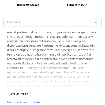
Transport Gratuit
Suntem in SEAP
Descriere
Aparat profesional de odorizare, programabil pentru spații medii
și mici, cu un design modern și elegant. Odorizant non-agresiv,
ecologic, cu parfumuri obținute din uleiuri esențiale pure,
dispersate prin ventilare.Parfumurile HYscent sunt realizate din
uleiuri esențiale pure și sunt formulate sinergic cu Odoraxe™, o
tehnologie de neutralizare a mirosului neplăcut concepută și
testată științific pentru a contracara în mod eficient mirosurile
neplacute. Ecologic :- Fără aerosoli, solvenți dăunători sau
combustibili- Folosește uleiuri esentiale pure- Cartușele
reîncărcabile sunt reciclabileSimplu de utilizat :- Programare
minimă necesară- Înlocuiește rezerva în câteva secunde, cu o
încărcare ușoară cu "un singur clic"Caracteristici:Funcționează
folosind două baterii cu 2 celule. Bateriile durează până la 12
luniProgramare minimă necesarăNu există aerosoli, solvenți
nocivi sau propulsoriDesignul unic cilindric oferă un aspect
VEZI MAI MULT
ergonomicOperație silențioasăÎncuietori pe placa de fixare pe
Informatii conformitate produs
pereteTehnologie centrifugă bazată pe ventilatoareÎn setarea