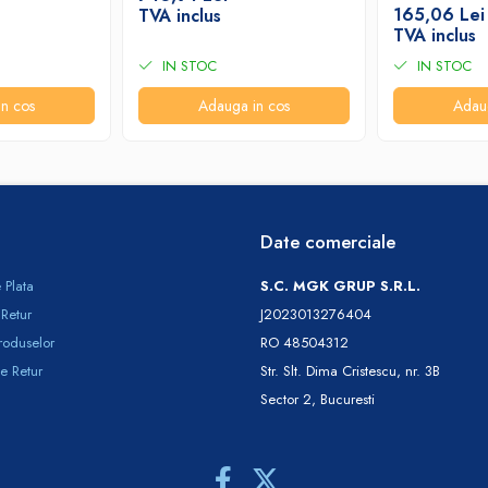
165,06 Lei
TVA inclus
TVA inclus
IN STOC
IN STOC
n cos
Adauga in cos
Adau
Date comerciale
 Plata
S.C. MGK GRUP S.R.L.
 Retur
J2023013276404
roduselor
RO 48504312
e Retur
Str. Slt. Dima Cristescu, nr. 3B
Sector 2, Bucuresti