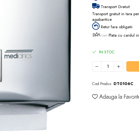
Transport Gratuit
Transport gratuit in tara p
agabaritice
Retur fara obligatii
Plata cu cardul in
IN STOC
Cod Produs:
DT0106C
Adauga la Favorit