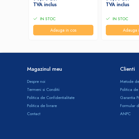
TVA inclus
TVA inclus
Odorizante profesionale
Aparate odorizante profesionale
IN STOC
IN STOC
Odorizant toalera, wc
Adauga in cos
Adauga i
Odorizante camera
Rezerva aparate odorizante
Site odorizante pisoar
Produse de curatenie
Magazinul meu
Clienti
Articole menaj
Carucioare
Despre noi
Metode de
Carucioare bucatarie
Termeni si Conditii
Politica de
Carucioare curatenie
Politica de Confidentialitate
Garantia P
Lavete profesionale
Politica de livrare
Formular d
Mopuri Profesionale
Contact
ANPC
Racleta, perii pardoseala
Saci menajeri