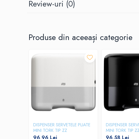
Review-uri
(0)
Produse ingrijire personala
Crema de corp
Sampon si gel de dus
Sapun lichid
Produse din aceeași categorie
Sapun solid
Sapun spuma
Consumabile hartie
Acoperitori toaleta
Cearceaf hartie & cearceaf hartie
Hartie igienica
Prosoape hartie pliate
Pungi igienice
Role hartie industriala
Role prosop hartie
DISPENSER SERVETELE PLIATE
DISPENSER SERVE
MINI TORK TIP ZZ
MINI TORK TIP Z
Servetele masa & faciale
96,96 Lei
96,58 Lei