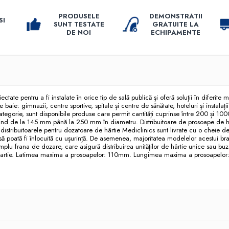
PRODUSELE
DEMONSTRATII
SI
SUNT TESTATE
GRATUITE LA
DE NOI
ECHIPAMENTE
ctate pentru a fi instalate în orice tip de sală publică și oferă soluții în diferit
de baie: gimnazii, centre sportive, spitale și centre de sănătate, hoteluri și instalați
categorie, sunt disponibile produse care permit cantități cuprinse între 200 și 1
riind de la 145 mm până la 250 mm în diametru. Distribuitoare de prosoape de hârtie
 distribuitoarele pentru dozatoare de hârtie Mediclinics sunt livrate cu o cheie d
ia să poată fi înlocuită cu ușurință. De asemenea, majoritatea modelelor acestui b
xemplu frana de dozare, care asigură distribuirea unităților de hârtie unice sau bu
 hartie. Latimea maxima a prosoapelor: 110mm. Lungimea maxima a prosoapelor