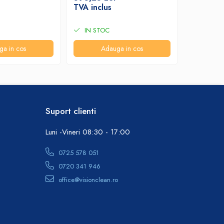
INOX SAT
784,08 
TVA inclus
TVA incl
IN STOC
IN STO
ga in cos
Adauga in cos
A
Suport clienti
Luni -Vineri 08:30 - 17:00
0725 578 051
0720 341 946
office@visionclean.ro