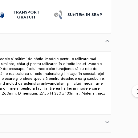
TRANSPORT
SUNTEM IN SEAP
GRATUIT
e modele și mărimi de hârtie. Modele pentru o utilizare mai
i similare; chiar și pentru utilizarea în diferite locuri. Modele
000 de prosoape. Restul modelelor funcționează cu role de
 realizate cu diferite materiale și finisaje; în special: oțel
e blocare și o cheie specială pentru deschiderea și șuruburile.
rand includ caracteristici anti-vandalism și includ mecanisme
za din metal pentru a facilita tăierea hârtiei în modele care
: 260mm. Dimensiuni: 275 x H 330 x 133mm . Material: inox