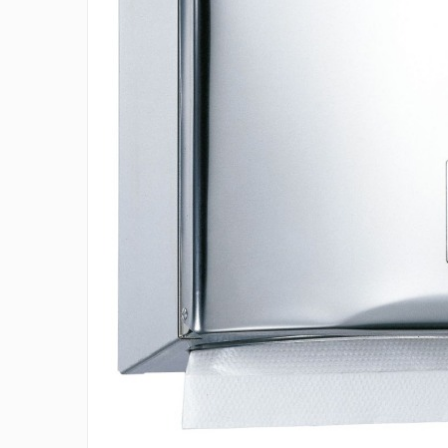
Accesorii detergenti, pompe,
pulverizatoare
Detergenti bucatarie
Detergenti comerciali
Detergenti covoare, mochete,
tapiterii
Detergenti geamuri
Detergenti pardoseala
Detergenti rufe si tesaturi
Detergenti toaleta, grup sanitar
Room Care
Dezinfectanti profesionali
Dezinfectanti maini
Dezinfectanti medicali profesionali
Dezinfectanti suprafete