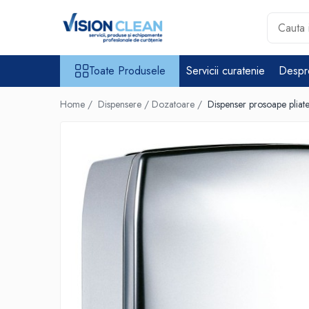
Toate Produsele
Toate Produsele
Servicii curatenie
Despr
Aspiratoare si masini curatenie
Accesorii masini si aspiratoare
Home /
Dispensere / Dozatoare /
Dispenser prosoape pliate
profesionale
Aspiratoare industriale
Aspiratoare injectie - extractie
Aspiratoare profesionale de
lichide si praf
Echipament de curatat cu presiune
Masini de curatat si aspirat
pardoseli
Maturatori
Monodiscuri profesionale
Detergenti profesionali