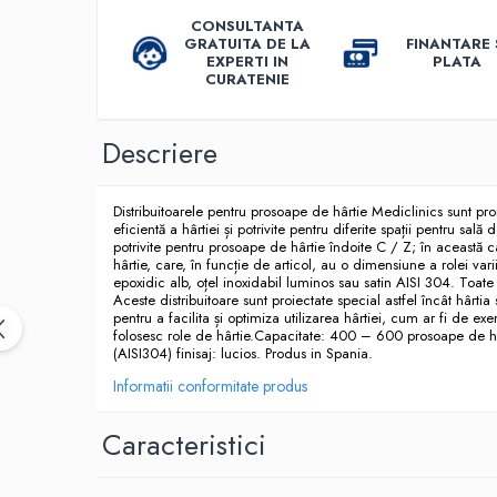
Dispensere / Dozatoare
CONSULTANTA
Dozatoare dezinfectanti
GRATUITA DE LA
FINANTARE 
EXPERTI IN
PLATA
Dispensere acoperitoare colac wc
CURATENIE
Dispensere hartie igienica
Descriere
Dispensere odorizante
Dispensere prosoape pliate (Z)
Distribuitoarele pentru prosoape de hârtie Mediclinics sunt proie
Dispensere pungi igiena feminina
eficientă a hârtiei și potrivite pentru diferite spații pentru sală 
Dispensere rola hartie industriala
potrivite pentru prosoape de hârtie îndoite C / Z; în această 
hârtie, care, în funcție de articol, au o dimensiune a rolei va
Dispensere rola prosop hartie
epoxidic alb, oțel inoxidabil luminos sau satin AISI 304. Toate
Aceste distribuitoare sunt proiectate special astfel încât hârt
Dispensere servetele masa,
pentru a facilita și optimiza utilizarea hârtiei, cum ar fi de e
folosesc role de hârtie.Capacitate: 400 – 600 prosoape de
servetele faciale
(AISI304) finisaj: lucios. Produs in Spania.
Dozatoare sapun lichid
Informatii conformitate produs
Uscatoare de maini si par
Caracteristici
Uscatoare de maini
Uscatoare de par