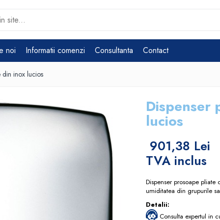
e noi
Informatii comenzi
Consultanta
Contact
 din inox lucios
Dispenser p
lucios
901,38 Lei
TVA inclus
Dispenser prosoape pliate c
umiditatea din grupurile sa
Detalii:
Consulta expertul in c