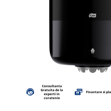
Accesorii detergenti, pompe,
pulverizatoare
Detergenti bucatarie
Detergenti comerciali
Detergenti covoare, mochete,
tapiterii
Detergenti geamuri
Detergenti pardoseala
Detergenti rufe si tesaturi
Detergenti toaleta, grup sanitar
Room Care
Dezinfectanti profesionali
Consultanta
Gratuita de la
Dezinfectanti maini
Finantare si pl
experti in
Dezinfectanti medicali profesionali
curatenie
Dezinfectanti suprafete