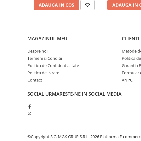
Produse ingrijire personala
ADAUGA IN COS
ADAUGA IN 
Crema de corp
Sampon si gel de dus
Sapun lichid
MAGAZINUL MEU
CLIENTI
Sapun solid
Sapun spuma
Despre noi
Metode de
Termeni si Conditii
Politica d
Consumabile hartie
Politica de Confidentialitate
Garantia 
Acoperitori toaleta
Politica de livrare
Formular 
Cearceaf hartie & cearceaf hartie
Contact
ANPC
Hartie igienica
SOCIAL
URMARESTE-NE IN SOCIAL MEDIA
Prosoape hartie pliate
Pungi igienice
Role hartie industriala
Role prosop hartie
Servetele masa & faciale
©Copyright S.C. MGK GRUP S.R.L. 2026
Platforma E-commerc