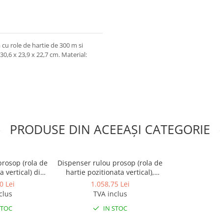
u role de hartie de 300 m si
0,6 x 23,9 x 22,7 cm. Material:
PRODUSE DIN ACEEAȘI CATEGORIE
prosop (rola de
Dispenser rulou prosop (rola de
a vertical) din
hartie pozitionata vertical),
cios
deschidere usa glisantacu
0 Lei
1.058,75 Lei
dispozitiv opritor - taietor
clus
TVA inclus
dininox satinat
STOC
IN STOC