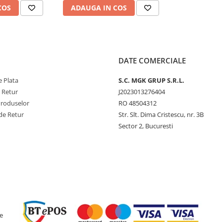
COS
ADAUGA IN COS
DATE COMERCIALE
 Plata
S.C. MGK GRUP S.R.L.
e Retur
J2023013276404
Produselor
RO 48504312
de Retur
Str. Slt. Dima Cristescu, nr. 3B
Sector 2, Bucuresti
e