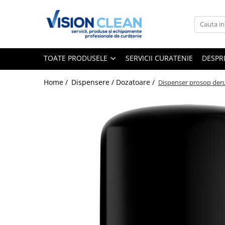
Toate Produsele
Aspiratoare si masini curatenie
TOATE PRODUSELE
SERVICII CURATENIE
DESPR
Accesorii masini si aspiratoare
profesionale
Home /
Dispensere / Dozatoare /
Dispenser prosop der
Aspiratoare industriale
Aspiratoare injectie - extractie
Aspiratoare profesionale de lichide
si praf
Echipament de curatat cu presiune
Masini de curatat si aspirat
pardoseli
Maturatori
Monodiscuri profesionale
Detergenti profesionali