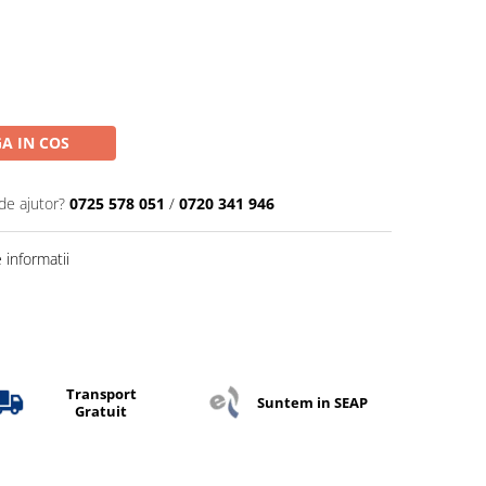
A IN COS
de ajutor?
0725 578 051
/
0720 341 946
informatii
Transport
Suntem in SEAP
Gratuit