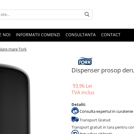
E NOI
INFORMATII COMENZI
CONSULTANTA
CONTACT
ulare mare Tork
Dispenser prosop der
93,96 Lei
TVA inclus
Detalii:
Consulta expertul in curatenie 
Transport Gratuit
Transport gratuit in tara pentru co