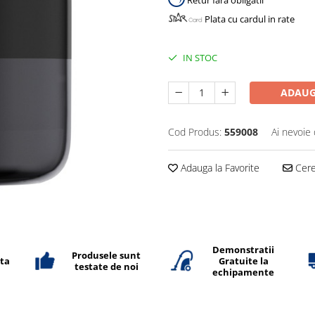
Retur fara obligatii
Plata cu cardul in rate
IN STOC
ADAUG
Cod Produs:
559008
Ai nevoie 
Adauga la Favorite
Cere 
Demonstratii
Produsele sunt
ata
Gratuite la
testate de noi
echipamente