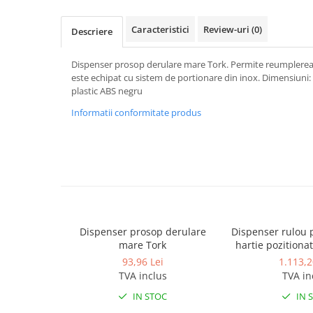
Dispensere / Dozatoare
Dozatoare dezinfectanti
Caracteristici
Review-uri
(0)
Descriere
Dispensere acoperitoare colac wc
Dispenser prosop derulare mare Tork. Permite reumplerea c
Dispensere hartie igienica
este echipat cu sistem de portionare din inox. Dimensiuni: 3
Dispensere odorizante
plastic ABS negru
Dispensere prosoape pliate (Z)
Informatii conformitate produs
Dispensere pungi igiena feminina
Dispensere rola hartie industriala
Dispensere rola prosop hartie
Dispensere servetele masa,
servetele faciale
Dispenser prosop derulare
Dispenser rulou 
Dozatoare sapun lichid
mare Tork
hartie pozitionat
Uscatoare de maini si par
inox lu
93,96 Lei
1.113,2
Uscatoare de maini
TVA inclus
TVA in
Uscatoare de par
IN STOC
IN 