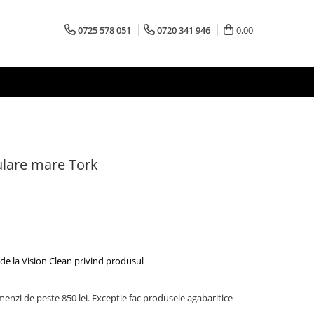
0725 578 051
0720 341 946
0,00
ulare mare Tork
de la Vision Clean privind produsul
menzi de peste 850 lei. Exceptie fac produsele agabaritice