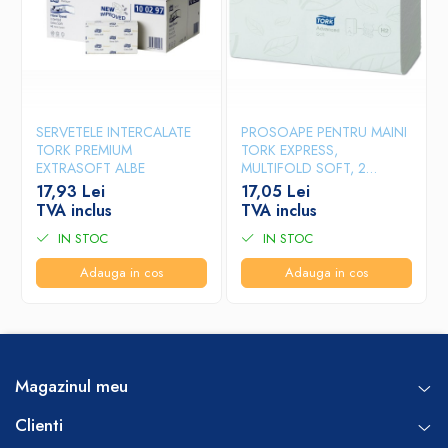
SERVETELE INTERCALATE
PROSOAPE PENTRU MAINI
TORK PREMIUM
TORK EXPRESS,
EXTRASOFT ALBE
MULTIFOLD SOFT, 2
STRATURI
17,93 Lei
17,05 Lei
TVA inclus
TVA inclus
IN STOC
IN STOC
Adauga in cos
Adauga in cos
Magazinul meu
Clienti