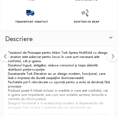
TRANSPORT GRATUIT
SUNTEM IN SEAP
Descriere
Dozatorul de Prosoape pentru Mâini Tork Xpress Multifold cu design
Elevation este adecvat pentru locuri în care sunt necesare atât
confortul, cât și igiena.
Dozatorul îngust, atrăgător, reduce consumul și risipa datorită
distribuirii porție-cu-porție.
Dozatoarele Tork Elevation au un design modern, funcțional, care
lasă o impresie de durată oaspeților dumneavoastră.
Pachetele pot fi reîncărcate cu ușurință pentru a evita să rămâneți fără
prosoape
Produsul poate fi folosit inclusiv in mediile in care atat confortul, cat
si igiena sunt importante, asa cum sunt unitatile sanitare, birourile si
centrele de infrumusetare.
Designul functional si in acelasi timp modern al dispenserului de
prosoape Tork va lasa o impresie placuta utilizatorilor sai.
Dozare practica: dispenserul elibereaza cate un prosop de hartie de