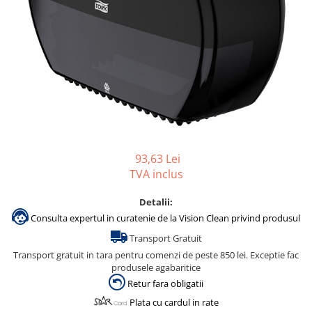
Gama de cosmetice hoteliere
Salvatore Ferragamo
Gama de cosmetice hoteliere Sense
Papuci hotel
93,63 Lei
TVA inclus
Detalii:
Consulta expertul in curatenie de la Vision Clean privind produsul
Transport Gratuit
Transport gratuit in tara pentru comenzi de peste 850 lei. Exceptie fac
produsele agabaritice
Retur fara obligatii
Plata cu cardul in rate