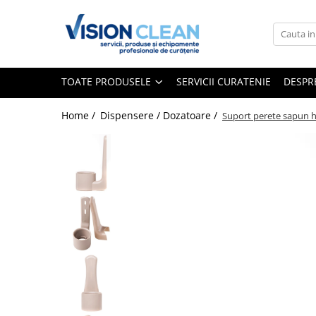
Toate Produsele
Aspiratoare si masini curatenie
TOATE PRODUSELE
SERVICII CURATENIE
DESPR
Accesorii masini si aspiratoare
profesionale
Home /
Dispensere / Dozatoare /
Suport perete sapun h
Aspiratoare industriale
Aspiratoare injectie - extractie
Aspiratoare profesionale de lichide
si praf
Echipament de curatat cu presiune
Masini de curatat si aspirat
pardoseli
Maturatori
Monodiscuri profesionale
Detergenti profesionali