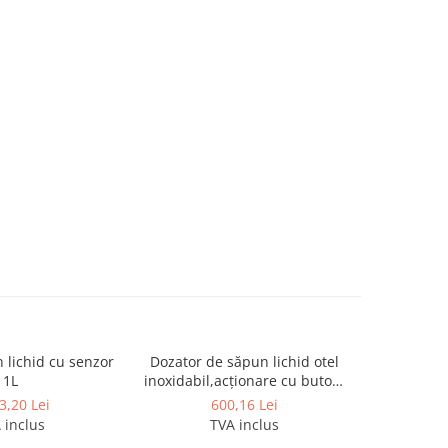
 lichid cu senzor
Dozator de săpun lichid otel
Dozator in
1L
inoxidabil,acționare cu buton,
sp
1.5L
3,20 Lei
600,16 Lei
 inclus
TVA inclus