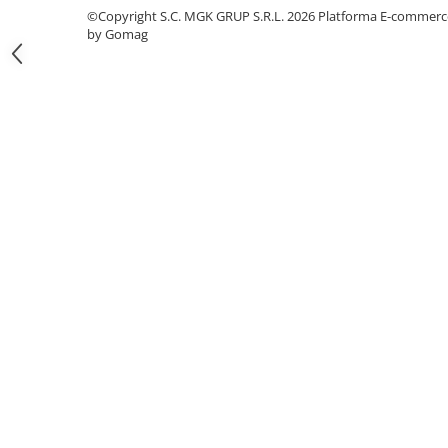
Odorizante profesionale
©Copyright S.C. MGK GRUP S.R.L. 2026
Platforma E-commerc
by Gomag
Aparate odorizante profesionale
Odorizant toalera, wc
Odorizante camera
Rezerva aparate odorizante
Site odorizante pisoar
Produse de curatenie
Articole menaj
Carucioare
Carucioare bucatarie
Carucioare curatenie
Lavete profesionale
Mopuri Profesionale
Racleta, perii pardoseala
Saci menajeri