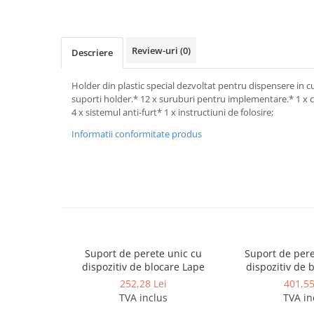
Dispensere / Dozatoare
Dozatoare dezinfectanti
Dispensere acoperitoare colac wc
Review-uri
(0)
Descriere
Dispensere hartie igienica
Holder din plastic special dezvoltat pentru dispensere in c
Dispensere odorizante
suporti holder.* 12 x suruburi pentru implementare.* 1 x c
Dispensere prosoape pliate (Z)
4 x sistemul anti-furt* 1 x instructiuni de folosire;
Dispensere pungi igiena feminina
Informatii conformitate produs
Dispensere rola hartie industriala
Dispensere rola prosop hartie
Dispensere servetele masa,
servetele faciale
Dozatoare sapun lichid
Suport de perete unic cu
Suport de per
Uscatoare de maini si par
dispozitiv de blocare Lape
dispozitiv de 
Uscatoare de maini
252,28 Lei
401,55
Uscatoare de par
TVA inclus
TVA in