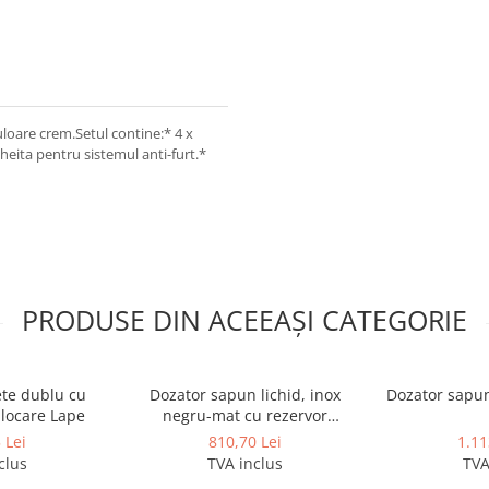
uloare crem.Setul contine:* 4 x
heita pentru sistemul anti-furt.*
PRODUSE DIN ACEEAȘI CATEGORIE
ete dublu cu
Dozator sapun lichid, inox
Dozator sapun
blocare Lape
negru-mat cu rezervor
reincarcabil 1.5L
 Lei
810,70 Lei
1.11
clus
TVA inclus
TVA