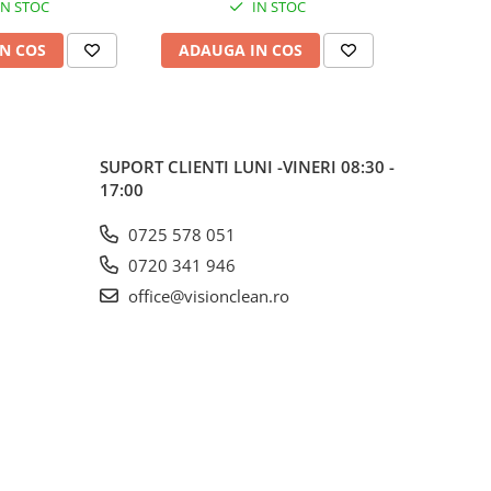
IN STOC
IN STOC
N COS
ADAUGA IN COS
ADAUG
SUPORT CLIENTI
LUNI -VINERI 08:30 -
17:00
0725 578 051
0720 341 946
office@visionclean.ro