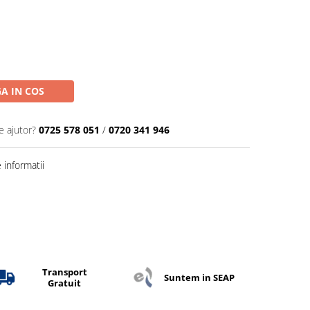
A IN COS
e ajutor?
0725 578 051
/
0720 341 946
informatii
Transport
Suntem in SEAP
Gratuit