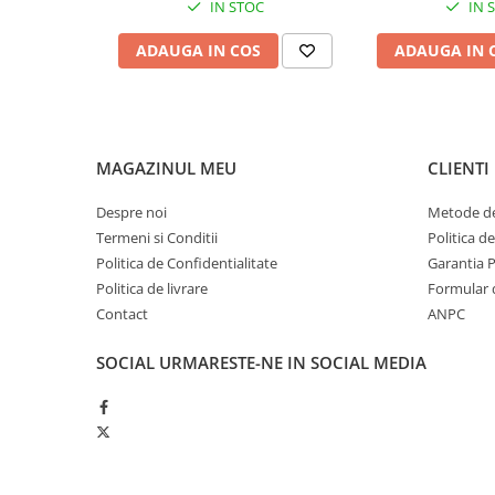
Produse ingrijire personala
IN STOC
IN 
Crema de corp
ADAUGA IN COS
ADAUGA IN 
Sampon si gel de dus
Sapun lichid
Sapun solid
MAGAZINUL MEU
CLIENTI
Sapun spuma
Consumabile hartie
Despre noi
Metode de
Acoperitori toaleta
Termeni si Conditii
Politica d
Politica de Confidentialitate
Garantia 
Cearceaf hartie & cearceaf hartie
Politica de livrare
Formular 
Hartie igienica
Contact
ANPC
Prosoape hartie pliate
SOCIAL
URMARESTE-NE IN SOCIAL MEDIA
Pungi igienice
Role hartie industriala
Role prosop hartie
Servetele masa & faciale