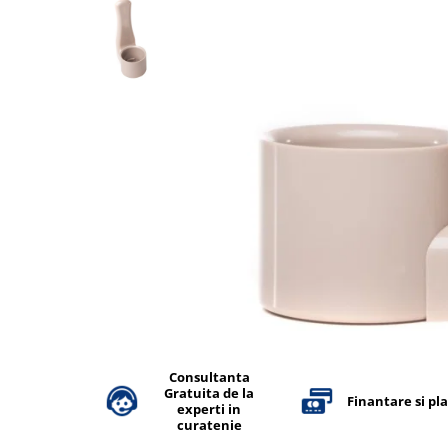
Accesorii detergenti, pompe,
pulverizatoare
Detergenti bucatarie
Detergenti comerciali
Detergenti covoare, mochete,
tapiterii
Detergenti geamuri
Detergenti pardoseala
Detergenti rufe si tesaturi
Detergenti toaleta, grup sanitar
Room Care
Dezinfectanti profesionali
Dezinfectanti maini
Consultanta
Gratuita de la
Dezinfectanti medicali profesionali
Finantare si pl
experti in
curatenie
Dezinfectanti suprafete