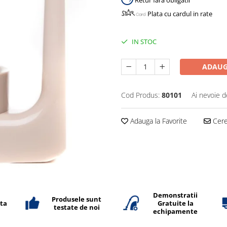
Retur fara obligatii
Plata cu cardul in rate
IN STOC
ADAUG
Cod Produs:
80101
Ai nevoie d
Adauga la Favorite
Cere 
Demonstratii
Produsele sunt
ata
Gratuite la
testate de noi
echipamente