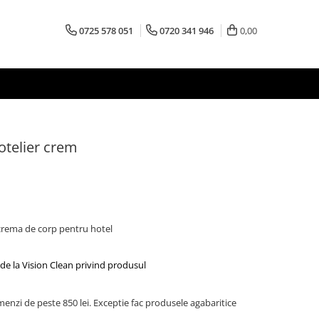
0725 578 051
0720 341 946
0,00
otelier crem
 crema de corp pentru hotel
de la Vision Clean privind produsul
menzi de peste 850 lei. Exceptie fac produsele agabaritice