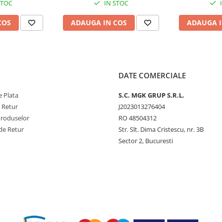
STOC
IN STOC
COS
ADAUGA IN COS
ADAUGA I
DATE COMERCIALE
 Plata
S.C. MGK GRUP S.R.L.
e Retur
J2023013276404
Produselor
RO 48504312
de Retur
Str. Slt. Dima Cristescu, nr. 3B
Sector 2, Bucuresti