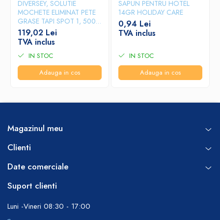
DIVERSEY, SOLUTIE
SAPUN PENTRU HOTEL
MOCHETE ELIMINAT PETE
14GR HOLIDAY CARE
GRASE TAPI SPOT 1, 500
0,94 Lei
ML
119,02 Lei
TVA inclus
TVA inclus
IN STOC
IN STOC
Adauga in cos
Adauga in cos
Magazinul meu
Clienti
Date comerciale
Suport clienti
Luni -Vineri 08:30 - 17:00