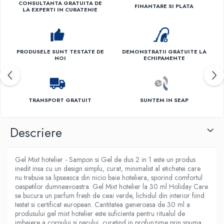
CONSULTANTA GRATUITA DE
FINANTARE SI PLATA
LA EXPERTI IN CURATENIE
PRODUSELE SUNT TESTATE DE
DEMONSTRATII GRATUITE LA
NOI
ECHIPAMENTE
TRANSPORT GRATUIT
SUNTEM IN SEAP
Descriere
Gel Mixt hotelier - Sampon si Gel de dus 2 in 1 este un produs
inedit insa cu un design simplu, curat, minimalist al etichetei care
nu trebuie sa lipseasca din nicio baie hoteliera, sporind comfortul
oaspetilor dumneavoastra. Gel Mixt hotelier la 30 ml Holiday Care
se bucura un parfum fresh de ceai verde, lichidul din interior fiind
testat si certificat european. Cantitatea generoasa de 30 ml a
produsului gel mixt hotelier este suficienta pentru ritualul de
imbaiere a corpului si parului, curatind in profunzime prin spuma