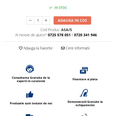
Dispensere / Dozatoare
IN STOC
Dozatoare dezinfectanti
Dispensere acoperitoare colac wc
ADAUGA IN COS
Dispensere hartie igienica
Cod Produs:
ASA/5
Dispensere odorizante
Ai nevoie de ajutor?
0725 578 051
/
0720 341 946
Dispensere prosoape pliate (Z)
Adauga la Favorite
Cere informatii
Dispensere pungi igiena feminina
Dispensere rola hartie industriala
Dispensere rola prosop hartie
Dispensere servetele masa,
Consultanta Gratuita de la
servetele faciale
Finantare si plata
experti in curatenie
Dozatoare sapun lichid
Uscatoare de maini si par
Uscatoare de maini
Demonstratii Gratuite la
Produsele sunt testate de noi
echipamente
Uscatoare de par