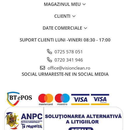
MAGAZINUL MEU
Gama de cosmetice hoteliere
Salvatore Ferragamo
CLIENTI
Gama de cosmetice hoteliere Sense
Papuci hotel
DATE COMERCIALE
Textile hoteliere
SUPORT CLIENTI
LUNI -VINERI 08:30 - 17:00
Papuci hotelieri
Prosoape hotel
0725 578 051
Echipamente Persoane Dizabilitati
0720 341 946
Cosuri de gunoi
office@visionclean.ro
SOCIAL
URMARESTE-NE IN SOCIAL MEDIA
Cosuri gunoi interior
Casa, Gradina & Bricolaj
Intretinere panouri solare
Detergenti panouri solare
Echipamente panouri solare
Pachete Promo
Presuri industriale