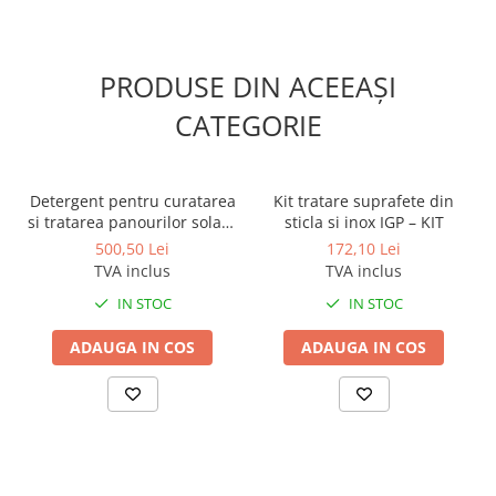
Sisteme, ustensile spalat
geamurile
Produse hoteliere
PRODUSE DIN ACEEAȘI
Accesorii hoteliere
CATEGORIE
Carucioare camerista hotel
Cosmetice hoteliere
Gama de cosmetice hoteliere Black
Detergent pentru curatarea
Kit tratare suprafete din
Tie
si tratarea panourilor solare
sticla si inox IGP – KIT
Solar Wash Protect 50, 5L
500,50 Lei
172,10 Lei
Gama de cosmetice hoteliere
TVA inclus
TVA inclus
Botanika
Gama de cosmetice hoteliere Dove
IN STOC
IN STOC
Gama de cosmetice hoteliere
ADAUGA IN COS
ADAUGA IN COS
Holiday Care
Gama de cosmetice hoteliere I Am
You
Gama de cosmetice hoteliere Lux
Gama de cosmetice hoteliere
Omnia