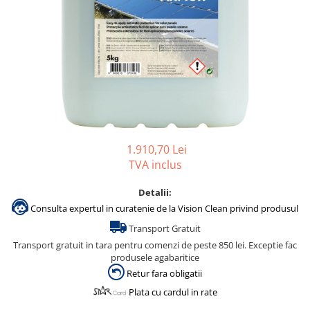
Accesorii detergenti, pompe,
pulverizatoare
Detergenti bucatarie
Detergenti comerciali
Detergenti covoare, mochete,
tapiterii
Detergenti geamuri
Detergenti pardoseala
1.910,70 Lei
TVA inclus
Detergenti rufe si tesaturi
Detergenti toaleta, grup sanitar
Detalii:
Consulta expertul in curatenie de la Vision Clean privind produsul
Room Care
Transport Gratuit
Dezinfectanti profesionali
Transport gratuit in tara pentru comenzi de peste 850 lei. Exceptie fac
Dezinfectanti maini
produsele agabaritice
Dezinfectanti medicali profesionali
Retur fara obligatii
Plata cu cardul in rate
Dezinfectanti suprafete