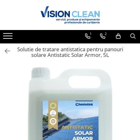
Toate Produsele
Aspiratoare si masini curatenie
1
2
Accesorii masini si aspiratoare
profesionale
Solutie de tratare antistatica pentru panouri
solare Antistatic Solar Armor, 5L
Aspiratoare industriale
Aspiratoare injectie - extractie
Aspiratoare profesionale de lichide
si praf
Echipament de curatat cu presiune
Masini de curatat si aspirat
pardoseli
Maturatori
Monodiscuri profesionale
Detergenti profesionali