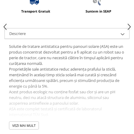
Produse ingrijire personala
Crema de corp
Transport Gratuit
Suntem in SEAP
Sampon si gel de dus
Sapun lichid
Descriere
Sapun solid
Solutie de tratare antistatica pentru panouri solare (ASA) este un
Sapun spuma
produs concentrat dezvoltat pentru a fi aplicat cu un robot sau o
Consumabile hartie
perie de tractor, care nu necesită clătire în timpul aplicării pentru
curățarea normală.
Acoperitori toaleta
Proprietățile sale antistatice reduc aderența prafului la sticlă,
Cearceaf hartie & cearceaf hartie
menținând în același timp sticla solară mai curată și crescând
eficiența următoarei spălări, precum și stimulând producția de
Hartie igienica
energie cu până la 5%.
Prosoape hartie pliate
Acest produs ecologic nu conține fosfat sau clor și are un pH
neutru, deci nu atacă structura de aluminiu, siliconul sau
Pungi igienice
acoperirea antireflexie a panoului solar.
ASA este complet testată și certificată de laboratorul
Role hartie industriala
internațional TÜV Sud.
Role prosop hartie
Industrii & Aplicare
Protecția panourilor solare fotovoltaice și termice, a
VEZI MAI MULT
Servetele masa & faciale
acoperișurilor solare fotovoltaice etc.