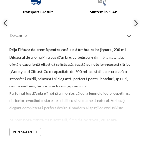
Transport Gratuit
Suntem in SEAP
Descriere
Prija Difuzor de aromă pentru casă Jus d’Ambre cu bețișoare, 200 ml
Difuzorul de aromă Prija Jus d’Ambre, cu bețișoare din fibră naturală,
oferă o experiență olfactivă sofisticată, bazată pe note lemnoase și citrice
(Woody and Citrus). Cu o capacitate de 200 ml, acest difuzor creează o
atmosferă caldă, relaxantă și elegantă, perfectă pentru hoteluri, spa-uri,
centre wellness, birouri sau locuințe premium.
Parfumul Jus d’Ambre îmbină armonios căldura lemnului cu prospețimea
citricelor, evocând o stare de echilibru și rafinament natural. Ambalajul
elegant completează perfect designul modern al spațiilor exclusiviste.
Miros:
note citrice cu nucșoară, flori de portocal, cuișoare,
artemisia, cardamom, frunze de mesteacăn și scoarță de
scorțișoară, note de Madagascarvanilie cu ambergris și mosc alb
VEZI MAI MULT