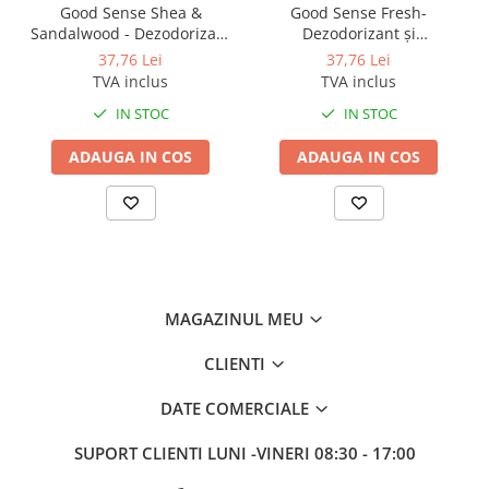
Good Sense Shea &
Good Sense Fresh-
Sandalwood - Dezodorizant
Dezodorizant și
și neutralizator de mirosuri
neutralizator de mirosuri -
37,76 Lei
37,76 Lei
- acțiune instantă - 0.3L
acțiune instantă - 0.3L
TVA inclus
TVA inclus
IN STOC
IN STOC
ADAUGA IN COS
ADAUGA IN COS
MAGAZINUL MEU
CLIENTI
DATE COMERCIALE
SUPORT CLIENTI
LUNI -VINERI 08:30 - 17:00