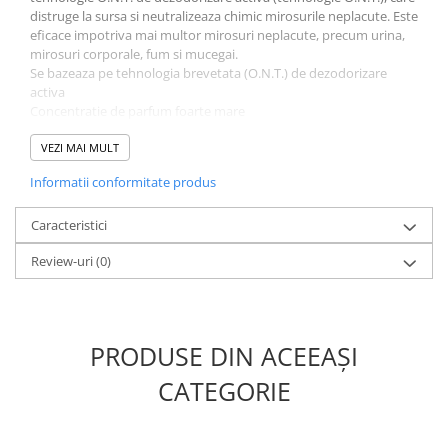
distruge la sursa si neutralizeaza chimic mirosurile neplacute. Este
eficace impotriva mai multor mirosuri neplacute, precum urina,
mirosuri corporale, fum si mucegai.
Se bazeaza pe tehnologia brevetata (O.N.T.) de dezodorizare
activa
Concentratie de parfum foarte mare
Gama de 5 parfumuri diferite
Nu mascheaza mirosurile neplacute ci le distruge chimic pentru a
VEZI MAI MULT
imbunatati perceptia parfumului ales
Informatii conformitate produs
Ideal pentru a selecta atmosfera potrivita in locul potrivit si la
momentul potrivit
Foarte economic gratie parfumurilor concentrate comprimate
Caracteristici
Review-uri
(0)
PRODUSE DIN ACEEAȘI
CATEGORIE