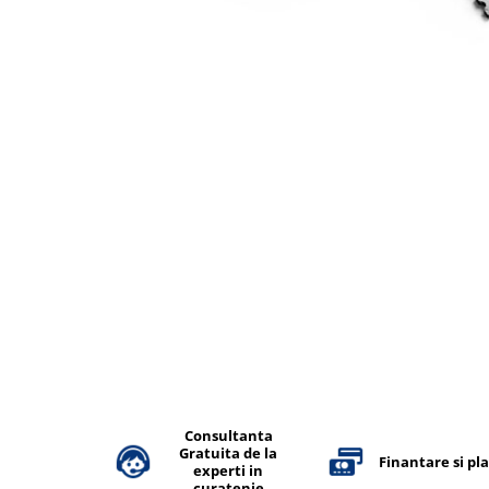
Accesorii detergenti, pompe,
pulverizatoare
Detergenti bucatarie
Detergenti comerciali
Detergenti covoare, mochete,
tapiterii
Detergenti geamuri
Detergenti pardoseala
Detergenti rufe si tesaturi
Detergenti toaleta, grup sanitar
Room Care
Dezinfectanti profesionali
Dezinfectanti maini
Dezinfectanti medicali profesionali
Consultanta
Gratuita de la
Finantare si pl
Dezinfectanti suprafete
experti in
curatenie