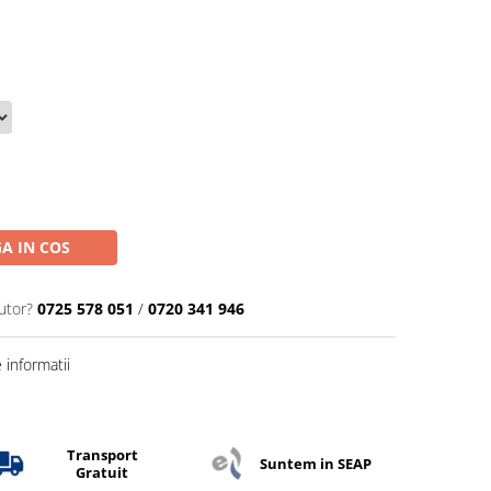
A IN COS
utor?
0725 578 051
/
0720 341 946
informatii
Transport
Suntem in SEAP
Gratuit