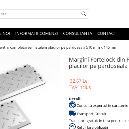
E NOI
INFORMATII COMENZI
CONSULTANTA
CONTACT
entru completarea instalarii placilor pe pardoseala 510 mm x 145 mm
Margini Fortelock din 
placilor pe pardosea
32,67 Lei
TVA inclus
Detalii:
Consulta expertul in curatenie 
Transport Gratuit
Transport gratuit in tara pentru co
Retur fara obligatii