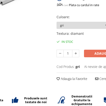
Plata cu cardul in rate
Culoare
:
Textura
:
diamant
IN STOC
ADAUG
Cod Produs:
gri
Ai nevoie de aj
Adauga la Favorite
Cere 
Demonstratii
Produsele sunt
ata
Gratuite la
testate de noi
echipamente