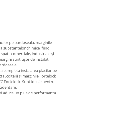
acilor pe pardoseala, marginile
ea substanțelor chimice, fiind
 spații comerciale, industriale și
e margini sunt ușor de instalat,
pardoseală.
 a completa instalarea placilor pe
 ,coltarii si marginile Fortelock
 PVC Fortelock. Sunt ideale pentru
ccidentare.
ra si aduce un plus de performanta