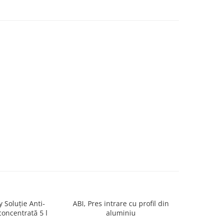
y Soluție Anti-
ABI, Pres intrare cu profil din
Fortel
oncentrată 5 l
aluminiu
industriala