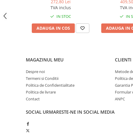
1L
272,80 Lei
409,50
Odorizante profesionale
TVA inclus
TVA in
Aparate odorizante profesionale
IN STOC
IN 
Odorizant toalera, wc
ADAUGA IN COS
ADAUGA IN 
Odorizante camera
Rezerva aparate odorizante
Site odorizante pisoar
Produse de curatenie
MAGAZINUL MEU
CLIENTI
Articole menaj
Despre noi
Metode de
Carucioare
Termeni si Conditii
Politica d
Carucioare bucatarie
Politica de Confidentialitate
Garantia 
Carucioare curatenie
Politica de livrare
Formular 
Contact
ANPC
Lavete profesionale
Mopuri Profesionale
SOCIAL
URMARESTE-NE IN SOCIAL MEDIA
Racleta, perii pardoseala
Saci menajeri