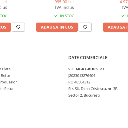
 Lei
995,00 Lei
4.97
clus
TVA inclus
TVA
STOC
IN STOC
COS
ADAUGA IN COS
ADAUGA I
DATE COMERCIALE
 Plata
S.C. MGK GRUP S.R.L.
e Retur
J2023013276404
Produselor
RO 48504312
de Retur
Str. Slt. Dima Cristescu, nr. 3B
Sector 2, Bucuresti