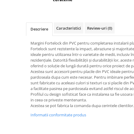
Dispensere / Dozatoare
Dozatoare dezinfectanti
Dispensere acoperitoare colac wc
Caracteristici
Review-uri
(0)
Descriere
Dispensere hartie igienica
Dispensere odorizante
Margini Fortelock din PVC pentru completarea instalarii pl
Dispensere prosoape pliate (Z)
Fortelock sunt rezistente la impact, abraziune și majoritat
ideale pentru utilizarea într-o varietate de medii, inclusiv în
Dispensere pungi igiena feminina
rezidențiale. Datorită flexibilității și durabilității lor, acest
oferind o soluție de lungă durată pentru orice proiect de 
Dispensere rola hartie industriala
Acestea sunt accesorii pentru placile din PVC ideale pentru
Dispensere rola prosop hartie
pardoseala dupa cum este necesar. Pentru imbinare perfecta
sunt fabricate cu aceleasi culori si texturi ca si placile din
Dispensere servetele masa,
a facilitate pasirea pe pardoseala evitand astfel riscul de a
servetele faciale
Profilul cu design sofisticat face ca instalarea sa fie usoa
in ceea ce priveste mentenanta.
Dozatoare sapun lichid
Acestea se pot fabrica la comanda dupa cerintele clientilor.
Uscatoare de maini si par
Informatii conformitate produs
Uscatoare de maini
Uscatoare de par