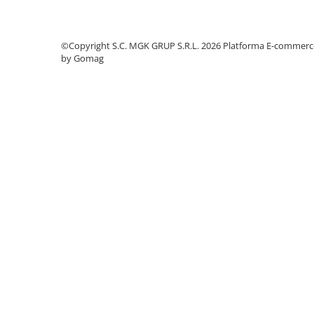
Sisteme, ustensile spalat
geamurile
Produse hoteliere
©Copyright S.C. MGK GRUP S.R.L. 2026
Platforma E-commerc
by Gomag
Accesorii hoteliere
Carucioare camerista hotel
Cosmetice hoteliere
Gama de cosmetice hoteliere Black
Tie
Gama de cosmetice hoteliere
Botanika
Gama de cosmetice hoteliere Dove
Gama de cosmetice hoteliere
Holiday Care
Gama de cosmetice hoteliere I Am
You
Gama de cosmetice hoteliere Lux
Gama de cosmetice hoteliere
Omnia