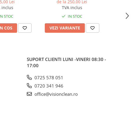
cu trafic in
5,00 Lei
de la 250,00 Lei
de
model D
 inclus
TVA inclus
51
IN STOC
IN STOC
N COS
VEZI VARIANTE
VEZI 
SUPORT CLIENTI
LUNI -VINERI 08:30 -
17:00
0725 578 051
0720 341 946
office@visionclean.ro