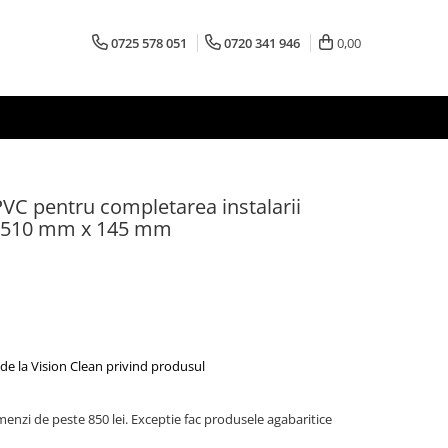
0725 578 051
0720 341 946
0,00
PVC pentru completarea instalarii
la 510 mm x 145 mm
de la Vision Clean privind produsul
menzi de peste 850 lei. Exceptie fac produsele agabaritice