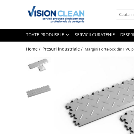
Toate Produsele
Aspiratoare si masini curatenie
TOATE PRODUSELE
SERVICII CURATENIE
DESPR
Accesorii masini si aspiratoare
profesionale
Home /
Presuri industriale /
Margini Fortelock din PVC p
Aspiratoare industriale
Aspiratoare injectie - extractie
Aspiratoare profesionale de lichide
si praf
Echipament de curatat cu presiune
Masini de curatat si aspirat
pardoseli
Maturatori
Monodiscuri profesionale
Detergenti profesionali