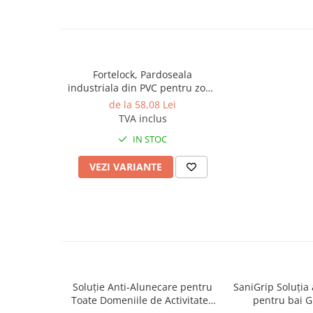
Produse ingrijire personala
Crema de corp
Sampon si gel de dus
Sapun lichid
Fortelock, Pardoseala
Sapun solid
industriala din PVC pentru zone
cu trafic intens si tonaj ridicat,
de la 58,08 Lei
Sapun spuma
model Diamond Industry,
TVA inclus
510x510x7mm
Consumabile hartie
IN STOC
Acoperitori toaleta
VEZI VARIANTE
Cearceaf hartie & cearceaf hartie
Hartie igienica
Prosoape hartie pliate
Pungi igienice
Role hartie industriala
Role prosop hartie
Soluție Anti-Alunecare pentru
SaniGrip Soluția
Toate Domeniile de Activitate -
pentru bai G
Servetele masa & faciale