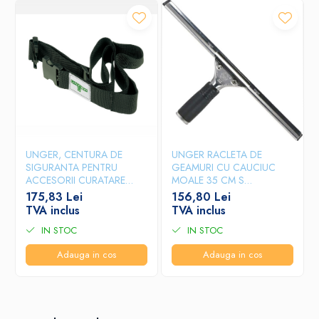
UNGER, CENTURA DE
UNGER RACLETA DE
SIGURANTA PENTRU
GEAMURI CU CAUCIUC
ACCESORII CURATARE
MOALE 35 CM S
GEAMURI
SQUEEGEE
175,83 Lei
156,80 Lei
TVA inclus
TVA inclus
IN STOC
IN STOC
Adauga in cos
Adauga in cos