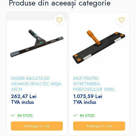
Produse din aceeași categorie
UNGER RACLETA DE
MOP PENTRU
GEAMURI ERGOTEC NINJA
INTRETINEREA
45CM
PARDOSELILOR TASKI
LAMELLO 80CM
262,47 Lei
1.075,59 Lei
TVA inclus
TVA inclus
IN STOC
IN STOC
Adauga in cos
Adauga in cos