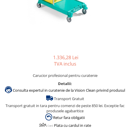
Gama de cosmetice hoteliere
Salvatore Ferragamo
Gama de cosmetice hoteliere Sense
Papuci hotel
1.336,28 Lei
TVA inclus
Carucior profesional pentru curatenie
Detalii:
Consulta expertul in curatenie de la Vision Clean privind produsul
Transport Gratuit
Transport gratuit in tara pentru comenzi de peste 850 lei. Exceptie fac
produsele agabaritice
Retur fara obligatii
Plata cu cardul in rate