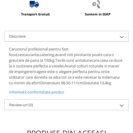
Transport Gratuit
Suntem in SEAP
Descriere
Caruciorul profesional pentru fast-
food,restaurante,catering,avand roti pivotante poate cara o
greutate de pana la 150kg.Tavile sunt antialunecare,ceea ce duce
la o sustinere perfecta a veselei.Avand colturi rotunde si maner
de impingere/tragere este o alegere perfecta pentru orice
utilizator care doreste sa aiba tot ce ii este necesar la indemana
cu minim de efortDimensiuni 98-50-111cmGreutate 13,4kg
Informatii conformitate produs
Review-uri
(0)
PRODUSE DIN ACEEAȘI