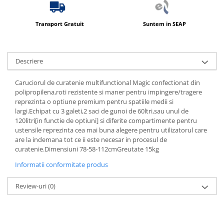
Transport Gratuit
Suntem in SEAP
Descriere
Caruciorul de curatenie multifunctional Magic confectionat din
polipropilena,roti rezistente si maner pentru impingere/tragere
reprezinta o optiune premium pentru spatiile medii si
largi.Echipat cu 3 galeti,2 saci de gunoi de 60ltri,sau unul de
120litri[in functie de optiuni] si diferite compartimente pentru
ustensile reprezinta cea mai buna alegere pentru utilizatorul care
are la indemana tot ce ii este necesar in procesul de
curatenie.Dimensiuni 78-58-112cmGreutate 15kg
Informatii conformitate produs
Review-uri
(0)