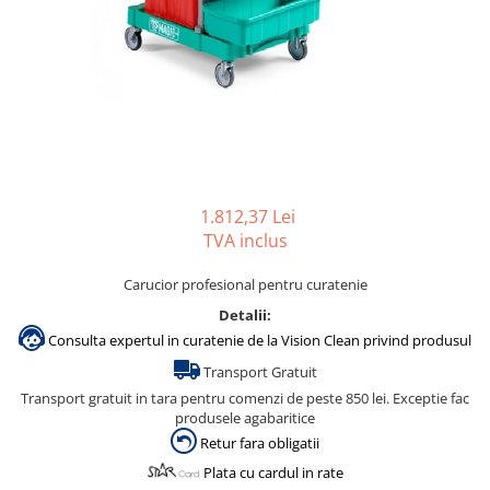
Gama de cosmetice hoteliere
Salvatore Ferragamo
Gama de cosmetice hoteliere Sense
Papuci hotel
1.812,37 Lei
TVA inclus
Carucior profesional pentru curatenie
Detalii:
Consulta expertul in curatenie de la Vision Clean privind produsul
Transport Gratuit
Transport gratuit in tara pentru comenzi de peste 850 lei. Exceptie fac
produsele agabaritice
Retur fara obligatii
Plata cu cardul in rate