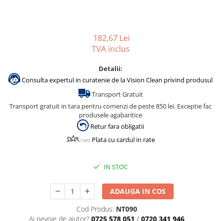
Gama de cosmetice hoteliere
Salvatore Ferragamo
Gama de cosmetice hoteliere Sense
182,67 Lei
Papuci hotel
TVA inclus
Detalii:
Consulta expertul in curatenie de la Vision Clean privind produsul
Transport Gratuit
Transport gratuit in tara pentru comenzi de peste 850 lei. Exceptie fac
produsele agabaritice
Retur fara obligatii
Plata cu cardul in rate
IN STOC
ADAUGA IN COS
Cod Produs:
NT090
Ai nevoie de ajutor?
0725 578 051
/
0720 341 946