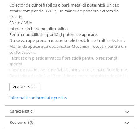
Colector de gunoi fiabil cu o bară metalică puternică, un cap
rotativ complet de 360 ° și un mâner de prindere extrem de
practic.
93 cm / 36 in
Interior din bara metalica solida
Pentru durabilitate sporită și putere de apucare.
Nu se va rupe precum mecanismele flexibile de la alti colectori .
Maner de apucare cu declansator Mecanism receptiv pentru un
confort sporit.
Fabricat din plastic armat cu fibra sticlă pentru o rezistență
sporită.
Clesti de cauciuc Apucare fiabilă chiar și a celor mai dificile forme.
Deschidere de până la 13 cm lățime și mentine obiecte de până la
4,5 kg.
Cap rotativ Accesarea zonelor înguste cu capul rotativ 360 °.
VEZI MAI MULT
Se blocheaza in siguranta la fiecare 90°.
Informatii conformitate produs
Maner din aluminiu Fiabil si rezistent la rugina.
Usor, proiectat pentru a reduce oboseala.
Caracteristici
Review-uri
(0)