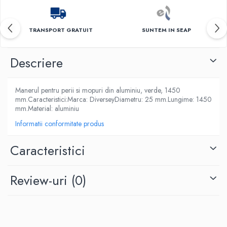
Produse ingrijire personala
Crema de corp
TRANSPORT GRATUIT
SUNTEM IN SEAP
Sampon si gel de dus
Sapun lichid
Descriere
Sapun solid
Sapun spuma
Manerul pentru perii si mopuri din aluminiu, verde, 1450
Consumabile hartie
mm.Caracteristici:Marca: DiverseyDiametru: 25 mm.Lungime: 1450
Acoperitori toaleta
mm.Material: aluminiu
Informatii conformitate produs
Cearceaf hartie & cearceaf hartie
Hartie igienica
Caracteristici
Prosoape hartie pliate
Pungi igienice
Review-uri
(0)
Role hartie industriala
Role prosop hartie
Servetele masa & faciale