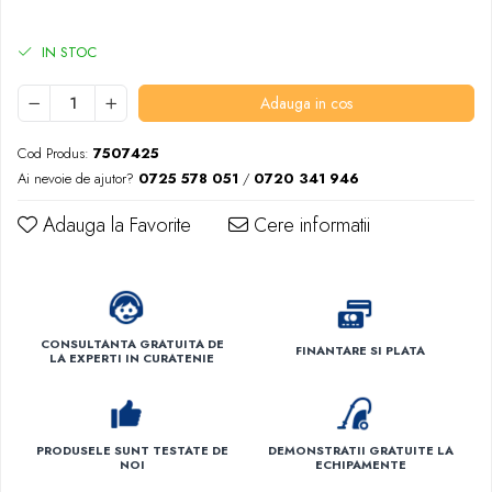
Dispensere / Dozatoare
Dozatoare dezinfectanti
IN STOC
Dispensere acoperitoare colac wc
Adauga in cos
Dispensere hartie igienica
Dispensere odorizante
Cod Produs:
7507425
Dispensere prosoape pliate (Z)
Ai nevoie de ajutor?
0725 578 051
/
0720 341 946
Dispensere pungi igiena feminina
Adauga la Favorite
Cere informatii
Dispensere rola hartie industriala
Dispensere rola prosop hartie
Dispensere servetele masa,
servetele faciale
CONSULTANTA GRATUITA DE
FINANTARE SI PLATA
LA EXPERTI IN CURATENIE
Dozatoare sapun lichid
Uscatoare de maini si par
Uscatoare de maini
PRODUSELE SUNT TESTATE DE
DEMONSTRATII GRATUITE LA
Uscatoare de par
NOI
ECHIPAMENTE