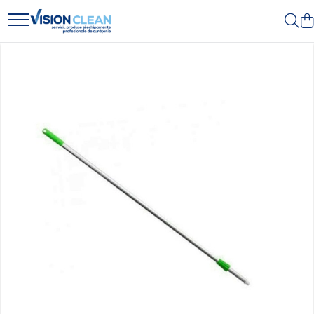
Toate Produsele
Aspiratoare si masini curatenie
Accesorii masini si aspiratoare
profesionale
Aspiratoare industriale
Aspiratoare injectie - extractie
Aspiratoare profesionale de
lichide si praf
Echipament de curatat cu presiune
Masini de curatat si aspirat
pardoseli
Maturatori
Monodiscuri profesionale
Detergenti profesionali