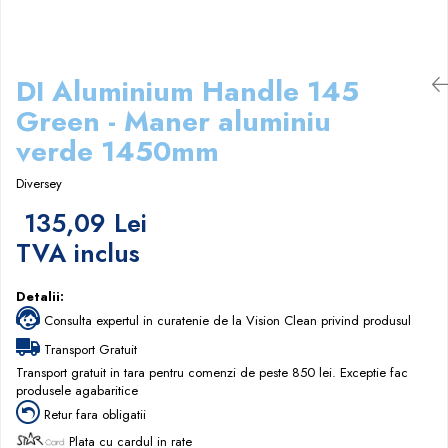
Accesorii detergenti, pompe,
pulverizatoare
Detergenti bucatarie
DI Aluminium Handle 145
Detergenti comerciali
Green - Maner aluminiu
Detergenti covoare, mochete,
verde 1450mm
tapiterii
Detergenti geamuri
Diversey
Detergenti pardoseala
135,09 Lei
TVA inclus
Detergenti rufe si tesaturi
Detergenti toaleta, grup sanitar
Detalii:
Room Care
Consulta expertul in curatenie de la Vision Clean privind produsul
Dezinfectanti profesionali
Transport Gratuit
Dezinfectanti maini
Transport gratuit in tara pentru comenzi de peste 850 lei. Exceptie fac
produsele agabaritice
Dezinfectanti medicali profesionali
Retur fara obligatii
Dezinfectanti suprafete
Plata cu cardul in rate