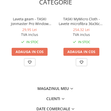
CATEGORIE
Laveta geam - TASKI
TASKI MyMicro Cloth -
Jonmaster Pro Window
Lavete microfibra 36x36cm,
Cloth 40x50cm
set 20 buc, albastre
29,95 Lei
254,32 Lei
TVA inclus
TVA inclus
IN STOC
IN STOC
ADAUGA IN COS
ADAUGA IN COS
MAGAZINUL MEU
CLIENTI
DATE COMERCIALE