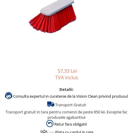
Gama de cosmetice hoteliere
Salvatore Ferragamo
Gama de cosmetice hoteliere Sense
Papuci hotel
57,33 Lei
TVA inclus
Detalii:
Consulta expertul in curatenie de la Vision Clean privind produsul
Transport Gratuit
Transport gratuit in tara pentru comenzi de peste 850 lei. Exceptie fac
produsele agabaritice
Retur fara obligatii
Plata cu cardul in rate