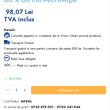
Papuci hotel
98,07 Lei
TVA inclus
Detalii:
Consulta expertul in curatenie de la Vision Clean privind produsul
Transport Gratuit
Transport gratuit in tara pentru comenzi de peste 850 lei. Exceptie fac
produsele agabaritice
Retur fara obligatii
Plata cu cardul in rate
IN STOC
Adauga in cos
Cod Produs:
MF60L
Ai nevoie de ajutor?
0725 578 051
/
0720 341 946