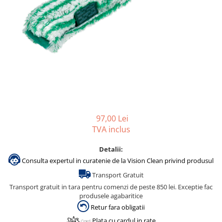
Gama de cosmetice hoteliere
Salvatore Ferragamo
Gama de cosmetice hoteliere Sense
Papuci hotel
97,00 Lei
TVA inclus
Detalii:
Consulta expertul in curatenie de la Vision Clean privind produsul
Transport Gratuit
Transport gratuit in tara pentru comenzi de peste 850 lei. Exceptie fac
produsele agabaritice
Retur fara obligatii
Plata cu cardul in rate