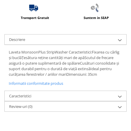
Transport Gratuit
Suntem in SEAP
Descriere
Laveta MonsoonPlus StripWasher Caracteristici:Fixarea cu cârlig
și buclăȚesătura reține cantități mari de apăScutul de frecare
asigură o putere suplimentară de spălareCusături consolidate și
suport durabil pentru o durată de viață extinsăIdeal pentru
curățarea ferestrelor / ariilor mariDimensiuni: 35cm
Informatii conformitate produs
Caracteristici
Review-uri
(0)