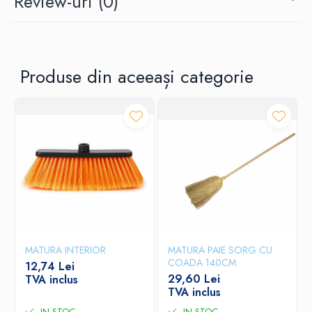
Review-uri
(0)
Produse din aceeași categorie
MATURA INTERIOR
MATURA PAIE SORG CU
COADA 140CM
12,74 Lei
29,60 Lei
TVA inclus
TVA inclus
IN STOC
IN STOC