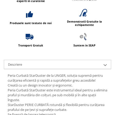
experti in curatenie
Demonstratii Gratuite la
Produsele sunt testate de noi
echipamente
Transport Gratuit
Suntem in SEAP
Descriere
Peria Curbată StarDuster de la UNGER, soluția supremă pentru
curățarea eficientă și rapidă a suprafețelor greu accesibile!
Creată cu un design inovator și ergonomic.
Peria Curbată StarDuster este instrumentul ideal pentru a elimina
praful și murdăria din colțuri, pe sub mobilă și în alte spații
înguste.
StarDuster PERIE CURBATĂ rotundă și flexibilă pentru curățarea
prafului de pe țevi și suprafețe curbate.
Se fixează de lancea telescopică