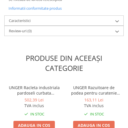
Informatii conformitate produs
Caracteristici
Review-uri
(0)
PRODUSE DIN ACEEAȘI
CATEGORIE
UNGER Racleta industriala
UNGER Razuitoare de
pardoseli curbata
podea pentru curatenie
AquaDozer 90 cm
usoara 1.2m
502,39 Lei
163,11 Lei
TVA inclus
TVA inclus
IN STOC
IN STOC
ADAUGA IN COS
ADAUGA IN COS