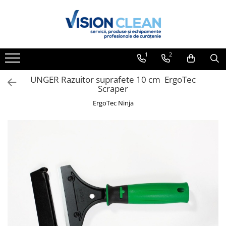
Toate Produsele
Aspiratoare si masini curatenie
1
2
Accesorii masini si aspiratoare
profesionale
UNGER Razuitor suprafete 10 cm ErgoTec
Scraper
Aspiratoare industriale
ErgoTec Ninja
Aspiratoare injectie - extractie
Aspiratoare profesionale de lichide
si praf
Echipament de curatat cu presiune
Masini de curatat si aspirat
pardoseli
Maturatori
Monodiscuri profesionale
Detergenti profesionali