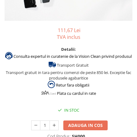
Accesorii detergenti, pompe,
pulverizatoare
Detergenti bucatarie
111,67 Lei
Detergenti comerciali
TVA inclus
Detergenti covoare, mochete,
tapiterii
Detalii:
Detergenti geamuri
Consulta expertul in curatenie de la Vision Clean privind produsul
Transport Gratuit
Detergenti pardoseala
Transport gratuit in tara pentru comenzi de peste 850 lei. Exceptie fac
Detergenti rufe si tesaturi
produsele agabaritice
Detergenti toaleta, grup sanitar
Retur fara obligatii
Plata cu cardul in rate
Room Care
Dezinfectanti profesionali
IN STOC
Dezinfectanti maini
Dezinfectanti medicali profesionali
ADAUGA IN COS
Dezinfectanti suprafete
Cod Produs:
SH000