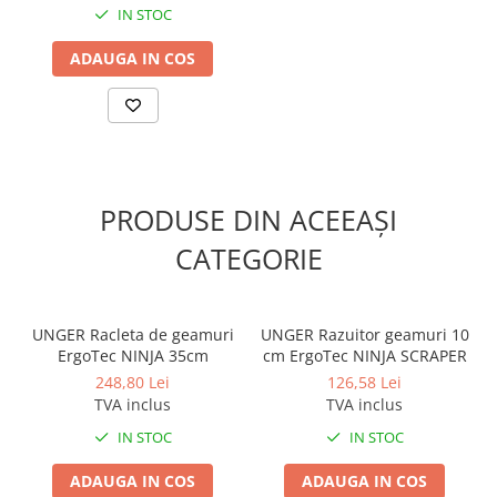
Odorizante profesionale
IN STOC
Aparate odorizante profesionale
ADAUGA IN COS
Odorizant toalera, wc
Odorizante camera
Rezerva aparate odorizante
Site odorizante pisoar
PRODUSE DIN ACEEAȘI
Produse de curatenie
Articole menaj
CATEGORIE
Carucioare
Carucioare bucatarie
UNGER Racleta de geamuri
UNGER Razuitor geamuri 10
Carucioare curatenie
ErgoTec NINJA 35cm
cm ErgoTec NINJA SCRAPER
Lavete profesionale
248,80 Lei
126,58 Lei
Mopuri Profesionale
TVA inclus
TVA inclus
IN STOC
IN STOC
Racleta, perii pardoseala
Saci menajeri
ADAUGA IN COS
ADAUGA IN COS