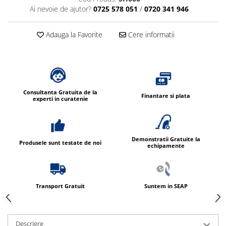
Dispensere / Dozatoare
Ai nevoie de ajutor?
0725 578 051
/
0720 341 946
Dozatoare dezinfectanti
Dispensere acoperitoare colac wc
Adauga la Favorite
Cere informatii
Dispensere hartie igienica
Dispensere odorizante
Dispensere prosoape pliate (Z)
Consultanta Gratuita de la
Dispensere pungi igiena feminina
Finantare si plata
experti in curatenie
Dispensere rola hartie industriala
Dispensere rola prosop hartie
Demonstratii Gratuite la
Dispensere servetele masa,
Produsele sunt testate de noi
echipamente
servetele faciale
Dozatoare sapun lichid
Uscatoare de maini si par
Transport Gratuit
Suntem in SEAP
Uscatoare de maini
Uscatoare de par
Descriere