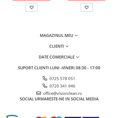
Sisteme, ustensile spalat
geamurile
Produse hoteliere
Accesorii hoteliere
Carucioare camerista hotel
MAGAZINUL MEU
Cosmetice hoteliere
CLIENTI
Gama de cosmetice hoteliere Black
Tie
DATE COMERCIALE
Gama de cosmetice hoteliere
Botanika
SUPORT CLIENTI
LUNI -VINERI 08:30 - 17:00
Gama de cosmetice hoteliere Dove
Gama de cosmetice hoteliere
0725 578 051
Holiday Care
0720 341 946
Gama de cosmetice hoteliere I Am
office@visionclean.ro
You
SOCIAL
URMARESTE-NE IN SOCIAL MEDIA
Gama de cosmetice hoteliere Lux
Gama de cosmetice hoteliere
Omnia