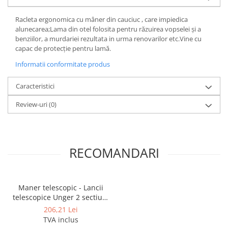
Produse ingrijire personala
Crema de corp
Racleta ergonomica cu mâner din cauciuc , care impiedica
alunecarea;Lama din otel folosita pentru răzuirea vopselei și a
Sampon si gel de dus
benziilor, a murdariei rezultata in urma renovarilor etc.Vine cu
Sapun lichid
capac de protecție pentru lamă.
Sapun solid
Informatii conformitate produs
Sapun spuma
Caracteristici
Consumabile hartie
Review-uri
(0)
Acoperitori toaleta
Cearceaf hartie & cearceaf hartie
Hartie igienica
RECOMANDARI
Prosoape hartie pliate
Pungi igienice
Role hartie industriala
Maner telescopic - Lancii
telescopice Unger 2 sectiuni
Role prosop hartie
– 1.2 m OptiLoc
206,21 Lei
Servetele masa & faciale
TVA inclus