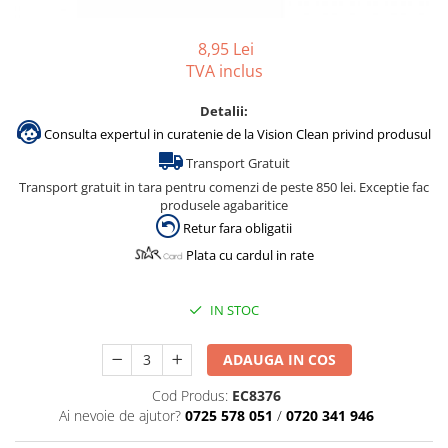
Gama de cosmetice hoteliere
Salvatore Ferragamo
8,95 Lei
TVA inclus
Gama de cosmetice hoteliere Sense
Papuci hotel
Detalii:
Consulta expertul in curatenie de la Vision Clean privind produsul
Transport Gratuit
Transport gratuit in tara pentru comenzi de peste 850 lei. Exceptie fac
produsele agabaritice
Retur fara obligatii
Plata cu cardul in rate
IN STOC
ADAUGA IN COS
Cod Produs:
EC8376
Ai nevoie de ajutor?
0725 578 051
/
0720 341 946