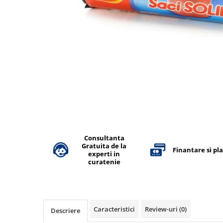
Accesorii detergenti, pompe,
pulverizatoare
Detergenti bucatarie
Detergenti comerciali
Detergenti covoare, mochete,
tapiterii
Detergenti geamuri
Detergenti pardoseala
Detergenti rufe si tesaturi
Detergenti toaleta, grup sanitar
Consultanta
Gratuita de la
Finantare si pl
Room Care
experti in
curatenie
Dezinfectanti profesionali
Dezinfectanti maini
Dezinfectanti medicali profesionali
Caracteristici
Review-uri
(0)
Descriere
Dezinfectanti suprafete