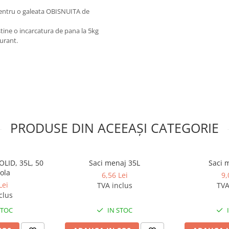
 pentru o galeata OBISNUITA de
stine o incarcatura de pana la 5kg
aurant.
PRODUSE DIN ACEEAȘI CATEGORIE
OLID, 35L, 50
Saci menaj 35L
Saci 
ola
6,56 Lei
9,
Lei
TVA inclus
TVA
clus
STOC
IN STOC