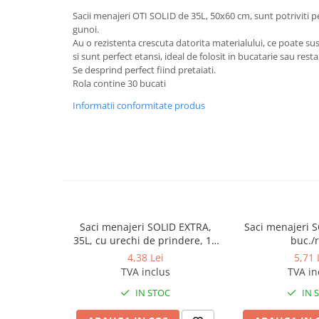
Dispensere / Dozatoare
Sacii menajeri OTI SOLID de 35L, 50x60 cm, sunt potriviti
Dozatoare dezinfectanti
gunoi.
Au o rezistenta crescuta datorita materialului, ce poate su
Dispensere acoperitoare colac wc
si sunt perfect etansi, ideal de folosit in bucatarie sau rest
Dispensere hartie igienica
Se desprind perfect fiind pretaiati.
Rola contine 30 bucati
Dispensere odorizante
Informatii conformitate produs
Dispensere prosoape pliate (Z)
Dispensere pungi igiena feminina
Dispensere rola hartie industriala
Dispensere rola prosop hartie
Dispensere servetele masa,
servetele faciale
Saci menajeri SOLID EXTRA,
Saci menajeri S
Dozatoare sapun lichid
35L, cu urechi de prindere, 15
buc./r
buc./rola
4,38 Lei
5,71 
Uscatoare de maini si par
TVA inclus
TVA in
Uscatoare de maini
IN STOC
IN 
Uscatoare de par