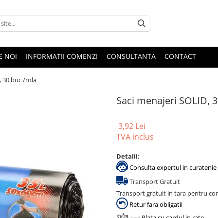
E NOI
INFORMATII COMENZI
CONSULTANTA
CONTACT
 30 buc./rola
Saci menajeri SOLID, 3
3,92 Lei
TVA inclus
Detalii:
Consulta expertul in curatenie 
Transport Gratuit
Transport gratuit in tara pentru co
Retur fara obligatii
Plata cu cardul in rate