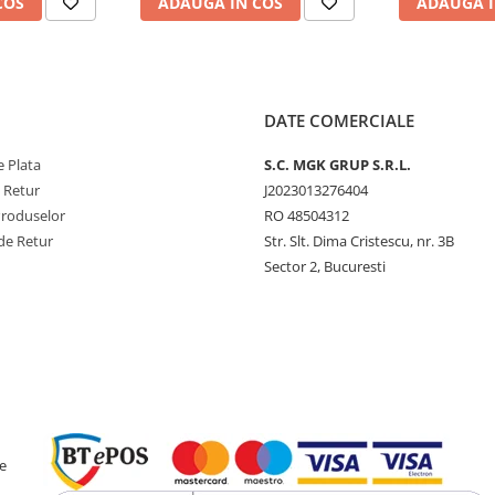
COS
ADAUGA IN COS
ADAUGA I
DATE COMERCIALE
 Plata
S.C. MGK GRUP S.R.L.
e Retur
J2023013276404
Produselor
RO 48504312
de Retur
Str. Slt. Dima Cristescu, nr. 3B
Sector 2, Bucuresti
e