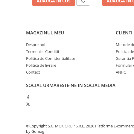
ADAUGA IN COS
ADAUGA IN 
Produse ingrijire personala
Crema de corp
Sampon si gel de dus
Sapun lichid
MAGAZINUL MEU
CLIENTI
Sapun solid
Despre noi
Metode de
Sapun spuma
Termeni si Conditii
Politica d
Consumabile hartie
Politica de Confidentialitate
Garantia 
Acoperitori toaleta
Politica de livrare
Formular 
Contact
ANPC
Cearceaf hartie & cearceaf hartie
Hartie igienica
SOCIAL
URMARESTE-NE IN SOCIAL MEDIA
Prosoape hartie pliate
Pungi igienice
Role hartie industriala
Role prosop hartie
©Copyright S.C. MGK GRUP S.R.L. 2026
Platforma E-commerc
Servetele masa & faciale
by Gomag