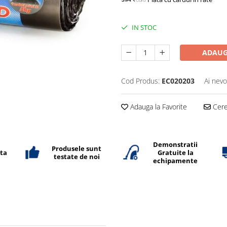
IN STOC
ADAUG
Cod Produs:
EC020203
Ai nevo
Adauga la Favorite
Cere 
Demonstratii
Produsele sunt
ata
Gratuite la
testate de noi
echipamente