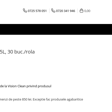
0725 578 051
0720 341 946
0,00
5L, 30 buc./rola
de la Vision Clean privind produsul
menzi de peste 850 lei. Exceptie fac produsele agabaritice