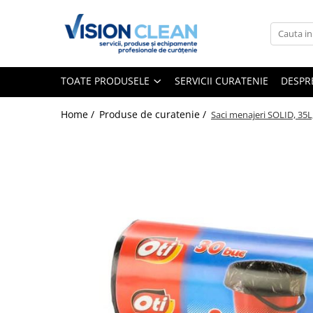
Toate Produsele
Aspiratoare si masini curatenie
TOATE PRODUSELE
SERVICII CURATENIE
DESPR
Accesorii masini si aspiratoare
profesionale
Home /
Produse de curatenie /
Saci menajeri SOLID, 35L,
Aspiratoare industriale
Aspiratoare injectie - extractie
Aspiratoare profesionale de lichide
si praf
Echipament de curatat cu presiune
Masini de curatat si aspirat
pardoseli
Maturatori
Monodiscuri profesionale
Detergenti profesionali