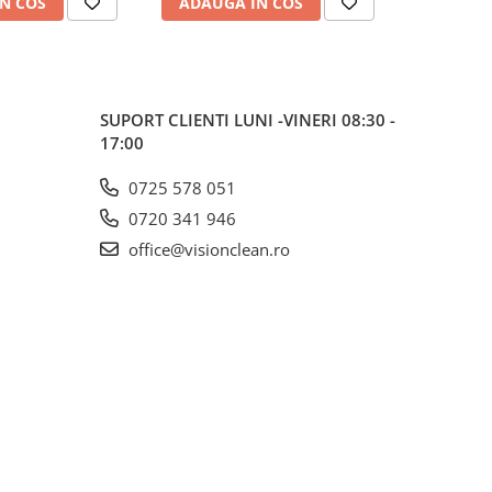
N COS
ADAUGA IN COS
SUPORT CLIENTI
LUNI -VINERI 08:30 -
17:00
0725 578 051
0720 341 946
office@visionclean.ro