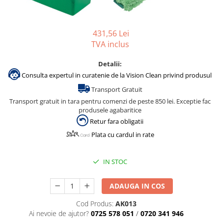
Gama de cosmetice hoteliere
Salvatore Ferragamo
431,56 Lei
Gama de cosmetice hoteliere Sense
TVA inclus
Papuci hotel
Detalii:
Consulta expertul in curatenie de la Vision Clean privind produsul
Transport Gratuit
Transport gratuit in tara pentru comenzi de peste 850 lei. Exceptie fac
produsele agabaritice
Retur fara obligatii
Plata cu cardul in rate
IN STOC
ADAUGA IN COS
Cod Produs:
AK013
Ai nevoie de ajutor?
0725 578 051
/
0720 341 946