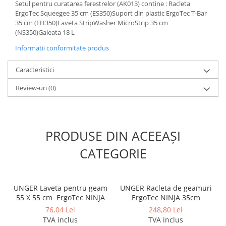
Setul pentru curatarea ferestrelor (AK013) contine : Racleta
ErgoTec Squeegee 35 cm (ES350)Suport din plastic ErgoTec T-Bar
35 cm (EH350)Laveta StripWasher MicroStrip 35 cm
(NS350)Galeata 18 L
Informatii conformitate produs
Caracteristici
Review-uri
(0)
PRODUSE DIN ACEEAȘI
CATEGORIE
UNGER Laveta pentru geam
UNGER Racleta de geamuri
55 X 55 cm ErgoTec NINJA
ErgoTec NINJA 35cm
76,04 Lei
248,80 Lei
TVA inclus
TVA inclus