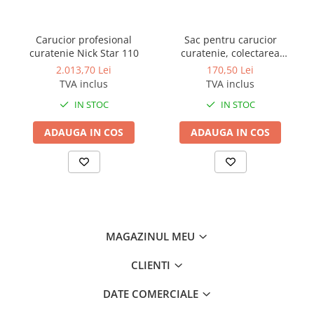
Carucior profesional
Sac pentru carucior
curatenie Nick Star 110
curatenie, colectarea
gunoiului, lengeriei
2.013,70 Lei
170,50 Lei
murdare, 50 L, PVC
TVA inclus
TVA inclus
IN STOC
IN STOC
ADAUGA IN COS
ADAUGA IN COS
MAGAZINUL MEU
CLIENTI
DATE COMERCIALE