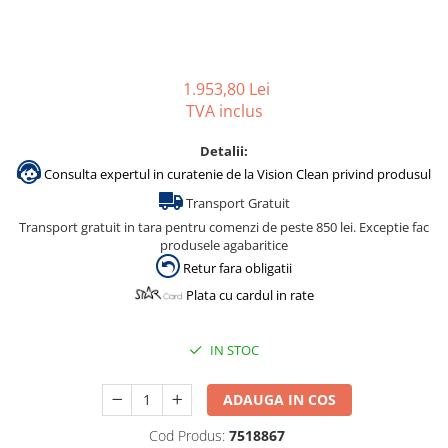
Gama de cosmetice hoteliere
Salvatore Ferragamo
Gama de cosmetice hoteliere Sense
1.953,80 Lei
Papuci hotel
TVA inclus
Detalii:
Consulta expertul in curatenie de la Vision Clean privind produsul
Transport Gratuit
Transport gratuit in tara pentru comenzi de peste 850 lei. Exceptie fac
produsele agabaritice
Retur fara obligatii
Plata cu cardul in rate
IN STOC
ADAUGA IN COS
Cod Produs:
7518867