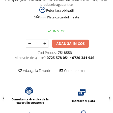
Transport gratuit in tara pentru comenzi de peste 850 lei. Exceptie fac
produsele agabaritice
Retur fara obligatii
Plata cu cardul in rate
IN STOC
ADAUGA IN COS
Cod Produs:
7518553
Ai nevoie de ajutor?
0725 578 051
/
0720 341 946
Adauga la Favorite
Cere informatii
Consultanta Gratuita de la
Finantare si plata
experti in curatenie