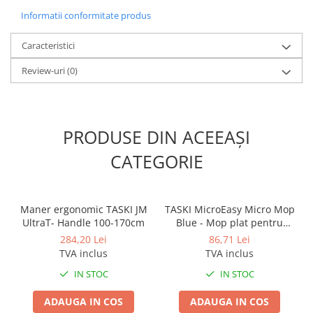
Informatii conformitate produs
Caracteristici
Review-uri
(0)
PRODUSE DIN ACEEAȘI
CATEGORIE
Maner ergonomic TASKI JM
TASKI MicroEasy Micro Mop
UltraT- Handle 100-170cm
Blue - Mop plat pentru
suprafete dure
284,20 Lei
86,71 Lei
TVA inclus
TVA inclus
IN STOC
IN STOC
ADAUGA IN COS
ADAUGA IN COS