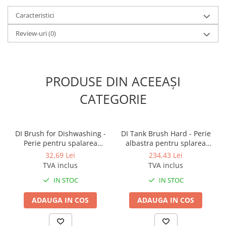
Caracteristici
Review-uri
(0)
PRODUSE DIN ACEEAȘI
CATEGORIE
DI Brush for Dishwashing -
DI Tank Brush Hard - Perie
Perie pentru spalarea
albastra pentru splarea
vaselor
rezervoarelor
32,69 Lei
234,43 Lei
TVA inclus
TVA inclus
IN STOC
IN STOC
ADAUGA IN COS
ADAUGA IN COS