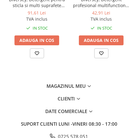
sticla si multi suprafete
profesional multifunctional
TASKI Sprint Glass, 5L
concentrat, pentru
91,61 Lei
42,91 Lei
suprafete lavabile TASKI
TVA inclus
TVA inclus
Sprint 200, 1L
IN STOC
IN STOC
ADAUGA IN COS
ADAUGA IN COS
MAGAZINUL MEU
CLIENTI
DATE COMERCIALE
SUPORT CLIENTI
LUNI -VINERI 08:30 - 17:00
0725 578 051