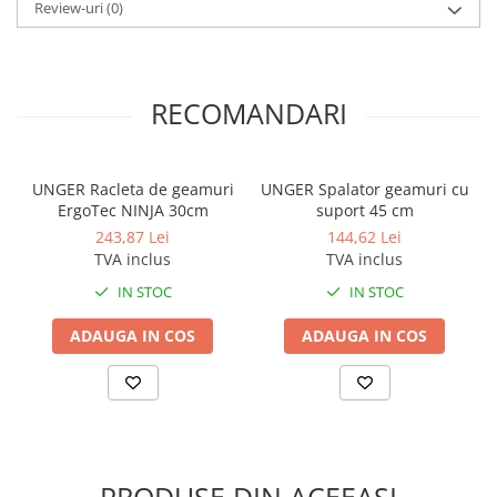
Review-uri
(0)
Odorizante profesionale
Aparate odorizante profesionale
Odorizant toalera, wc
RECOMANDARI
Odorizante camera
Rezerva aparate odorizante
Site odorizante pisoar
UNGER Racleta de geamuri
UNGER Spalator geamuri cu
ErgoTec NINJA 30cm
suport 45 cm
Produse de curatenie
243,87 Lei
144,62 Lei
Articole menaj
TVA inclus
TVA inclus
Carucioare
IN STOC
IN STOC
Carucioare bucatarie
ADAUGA IN COS
ADAUGA IN COS
Carucioare curatenie
Lavete profesionale
Mopuri Profesionale
Racleta, perii pardoseala
Saci menajeri
PRODUSE DIN ACEEAȘI