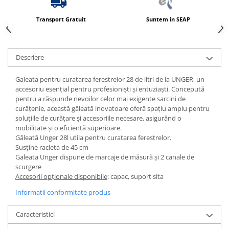
Produse ingrijire personala
Crema de corp
Transport Gratuit
Suntem in SEAP
Sampon si gel de dus
Sapun lichid
Descriere
Sapun solid
Galeata pentru curatarea ferestrelor 28 de litri de la UNGER, un
Sapun spuma
accesoriu esențial pentru profesioniști și entuziaști. Concepută
Consumabile hartie
pentru a răspunde nevoilor celor mai exigente sarcini de
curățenie, această găleată inovatoare oferă spațiu amplu pentru
Acoperitori toaleta
soluțiile de curățare și accesoriile necesare, asigurând o
Cearceaf hartie & cearceaf hartie
mobilitate și o eficiență superioare.
Găleată Unger 28l utila pentru curatarea ferestrelor.
Hartie igienica
Susține racleta de 45 cm
Prosoape hartie pliate
Galeata Unger dispune de marcaje de măsură și 2 canale de
scurgere
Pungi igienice
Accesorii opționale disponibile
: capac, suport sita
Role hartie industriala
Informatii conformitate produs
Role prosop hartie
Caracteristici
Servetele masa & faciale