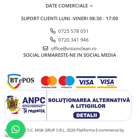
Gama de cosmetice hoteliere
DATE COMERCIALE
Salvatore Ferragamo
SUPORT CLIENTI
LUNI -VINERI 08:30 - 17:00
Gama de cosmetice hoteliere Sense
Papuci hotel
0725 578 051
Textile hoteliere
0720 341 946
Papuci hotelieri
office@visionclean.ro
Prosoape hotel
SOCIAL
URMARESTE-NE IN SOCIAL MEDIA
Echipamente Persoane Dizabilitati
Cosuri de gunoi
Cosuri gunoi interior
Casa, Gradina & Bricolaj
Intretinere panouri solare
Detergenti panouri solare
Echipamente panouri solare
Pachete Promo
©Copyright S.C. MGK GRUP S.R.L. 2026
Platforma E-commerce by
Presuri industriale
Gomag