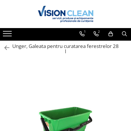
Toate Produsele
Aspiratoare si masini curatenie
1
2
Accesorii masini si aspiratoare
profesionale
Unger, Galeata pentru curatarea ferestrelor 28
l
Aspiratoare industriale
Aspiratoare injectie - extractie
Aspiratoare profesionale de lichide
si praf
Echipament de curatat cu presiune
Masini de curatat si aspirat
pardoseli
Maturatori
Monodiscuri profesionale
Detergenti profesionali