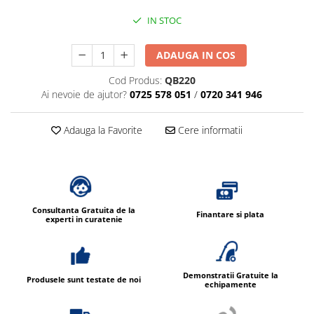
Dispensere / Dozatoare
IN STOC
Dozatoare dezinfectanti
Dispensere acoperitoare colac wc
ADAUGA IN COS
Dispensere hartie igienica
Cod Produs:
QB220
Dispensere odorizante
Ai nevoie de ajutor?
0725 578 051
/
0720 341 946
Dispensere prosoape pliate (Z)
Adauga la Favorite
Cere informatii
Dispensere pungi igiena feminina
Dispensere rola hartie industriala
Dispensere rola prosop hartie
Dispensere servetele masa,
Consultanta Gratuita de la
servetele faciale
Finantare si plata
experti in curatenie
Dozatoare sapun lichid
Uscatoare de maini si par
Uscatoare de maini
Demonstratii Gratuite la
Produsele sunt testate de noi
echipamente
Uscatoare de par