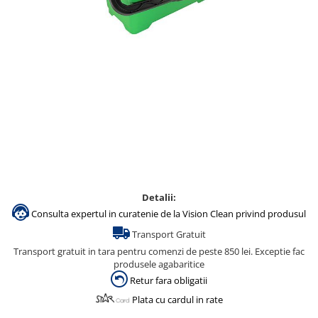
Accesorii detergenti, pompe,
pulverizatoare
Detergenti bucatarie
Detergenti comerciali
Detergenti covoare, mochete,
tapiterii
Detergenti geamuri
Detergenti pardoseala
Detergenti rufe si tesaturi
Detergenti toaleta, grup sanitar
Detalii:
Consulta expertul in curatenie de la Vision Clean privind produsul
Room Care
Transport Gratuit
Dezinfectanti profesionali
Transport gratuit in tara pentru comenzi de peste 850 lei. Exceptie fac
Dezinfectanti maini
produsele agabaritice
Dezinfectanti medicali profesionali
Retur fara obligatii
Plata cu cardul in rate
Dezinfectanti suprafete