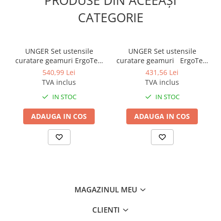
Sisteme, ustensile spalat
CATEGORIE
geamurile
Produse hoteliere
Accesorii hoteliere
UNGER Set ustensile
UNGER Set ustensile
Carucioare camerista hotel
curatare geamuri ErgoTec
curatare geamuri ErgoTec
6 in1
3 in 1 Advanced Kit
540,99 Lei
431,56 Lei
Cosmetice hoteliere
TVA inclus
TVA inclus
Gama de cosmetice hoteliere Black
IN STOC
IN STOC
Tie
Gama de cosmetice hoteliere
ADAUGA IN COS
ADAUGA IN COS
Botanika
Gama de cosmetice hoteliere Dove
Gama de cosmetice hoteliere
Holiday Care
Gama de cosmetice hoteliere I Am
You
MAGAZINUL MEU
Gama de cosmetice hoteliere Lux
Gama de cosmetice hoteliere
CLIENTI
Omnia