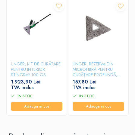
UNGER, KIT DE CURĂȚARE
UNGER, REZERVA DIN
PENTRU INTERIOR
MICROFIBRĂ PENTRU
STINGRAY 100 OS
CURĂȚARE PROFUNDĂ,
TRIPADS
1.923,90 Lei
157,80 Lei
TVA inclus
TVA inclus
IN STOC
IN STOC
Adauga in cos
Adauga in cos