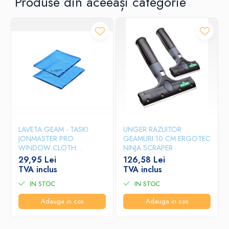
Produse din aceeași categorie
LAVETA GEAM - TASKI
UNGER RAZUITOR
JONMASTER PRO
GEAMURI 10 CM ERGOTEC
WINDOW CLOTH
NINJA SCRAPER
40X50CM
29,95 Lei
126,58 Lei
TVA inclus
TVA inclus
IN STOC
IN STOC
Adauga in cos
Adauga in cos