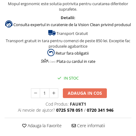
Dispensere / Dozatoare
Mopul ergonomic este solutia potrivita pentru curatarea diferitelor
suprafete.
Dozatoare dezinfectanti
Detalii:
Dispensere acoperitoare colac wc
Consulta expertul in curatenie de la Vision Clean privind produsul
Dispensere hartie igienica
Transport Gratuit
Dispensere odorizante
Transport gratuit in tara pentru comenzi de peste 850 lei. Exceptie fac
produsele agabaritice
Dispensere prosoape pliate (Z)
Retur fara obligatii
Dispensere pungi igiena feminina
Plata cu cardul in rate
Dispensere rola hartie industriala
Dispensere rola prosop hartie
IN STOC
Dispensere servetele masa,
servetele faciale
ADAUGA IN COS
Dozatoare sapun lichid
Cod Produs:
FAUKT1
Ai nevoie de ajutor?
0725 578 051
/
0720 341 946
Uscatoare de maini si par
Uscatoare de maini
Adauga la Favorite
Cere informatii
Uscatoare de par