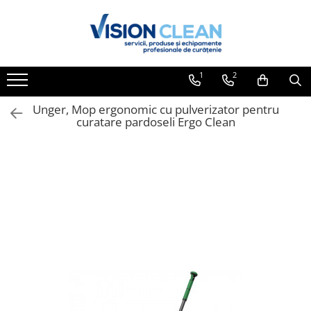
Toate Produsele
Aspiratoare si masini curatenie
1
2
Accesorii masini si aspiratoare
profesionale
Unger, Mop ergonomic cu pulverizator pentru
curatare pardoseli Ergo Clean
Aspiratoare industriale
Aspiratoare injectie - extractie
Aspiratoare profesionale de lichide
si praf
Echipament de curatat cu presiune
Masini de curatat si aspirat
pardoseli
Maturatori
Monodiscuri profesionale
Detergenti profesionali