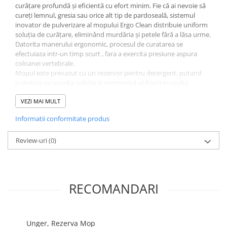
curățare profundă și eficientă cu efort minim. Fie că ai nevoie să
Odorizante profesionale
cureți lemnul, gresia sau orice alt tip de pardoseală, sistemul
Aparate odorizante profesionale
inovator de pulverizare al mopului Ergo Clean distribuie uniform
soluția de curățare, eliminând murdăria și petele fără a lăsa urme.
Odorizant toalera, wc
Datorita manerului ergonomic, procesul de curatarea se
Odorizante camera
efectuiaza intr-un timp scurt , fara a exercita presiune aspura
coloanei vertebrale.
Rezerva aparate odorizante
Mopul este prevazut cu un rezervor pentru detergent, putand
Site odorizante pisoar
pulveriza cu usurita solutie in momentul utilizarii mopului.
Componente:
Produse de curatenie
Maner telescopic FASPL
VEZI MAI MULT
Articole menaj
Suport mop Velcro
Informatii conformitate produs
Mop buzunar 40 cm (se poate spăla la mașină de până la 300 de
Carucioare
ori)
Rezervor 500 ml si inele codificare culori
Review-uri
(0)
Carucioare bucatarie
Carucioare curatenie
Lavete profesionale
RECOMANDARI
Mopuri Profesionale
Racleta, perii pardoseala
Saci menajeri
Unger, Rezerva Mop