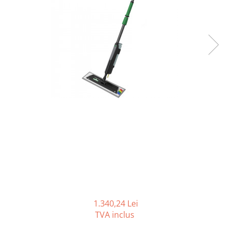
Accesorii detergenti, pompe,
pulverizatoare
Detergenti bucatarie
Detergenti comerciali
Detergenti covoare, mochete,
tapiterii
Detergenti geamuri
Detergenti pardoseala
Detergenti rufe si tesaturi
Detergenti toaleta, grup sanitar
Room Care
Dezinfectanti profesionali
Dezinfectanti maini
Dezinfectanti medicali profesionali
1.340,24 Lei
TVA inclus
Dezinfectanti suprafete