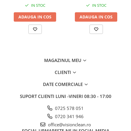
Gama de cosmetice hoteliere
IN STOC
IN STOC
Salvatore Ferragamo
ADAUGA IN COS
ADAUGA IN COS
Gama de cosmetice hoteliere Sense
Papuci hotel
Textile hoteliere
Papuci hotelieri
Prosoape hotel
Echipamente Persoane Dizabilitati
MAGAZINUL MEU
Cosuri de gunoi
CLIENTI
Cosuri gunoi interior
DATE COMERCIALE
Casa, Gradina & Bricolaj
Intretinere panouri solare
SUPORT CLIENTI
LUNI -VINERI 08:30 - 17:00
Detergenti panouri solare
0725 578 051
Echipamente panouri solare
0720 341 946
Pachete Promo
office@visionclean.ro
Presuri industriale
SOCIAL
URMARESTE-NE IN SOCIAL MEDIA