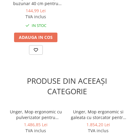
Sisteme, ustensile spalat
buzunar 40 cm pentru
geamurile
sistem Ergo Clean
144,99 Lei
TVA inclus
Produse hoteliere
IN STOC
Accesorii hoteliere
Carucioare camerista hotel
ADAUGA IN COS
Cosmetice hoteliere
Gama de cosmetice hoteliere Black
Tie
Gama de cosmetice hoteliere
Botanika
PRODUSE DIN ACEEAȘI
Gama de cosmetice hoteliere Dove
CATEGORIE
Gama de cosmetice hoteliere
Holiday Care
Gama de cosmetice hoteliere I Am
You
Unger, Mop ergonomic cu
Unger, Mop ergonomic si
Gama de cosmetice hoteliere Lux
pulverizator pentru
galeata cu storcator pentru
curatare pardoseli Ergo
curatare pardoseli Ergo
Gama de cosmetice hoteliere
1.486,85 Lei
1.854,20 Lei
Clean
Clean
Omnia
TVA inclus
TVA inclus