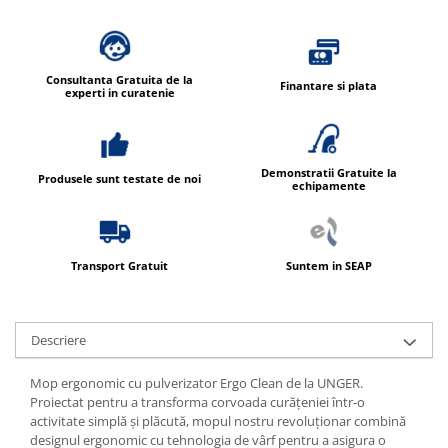
Produse ingrijire personala
Crema de corp
Sampon si gel de dus
Consultanta Gratuita de la
Finantare si plata
Sapun lichid
experti in curatenie
Sapun solid
Sapun spuma
Demonstratii Gratuite la
Produsele sunt testate de noi
Consumabile hartie
echipamente
Acoperitori toaleta
Cearceaf hartie & cearceaf hartie
Transport Gratuit
Suntem in SEAP
Hartie igienica
Prosoape hartie pliate
Pungi igienice
Descriere
Role hartie industriala
Mop ergonomic cu pulverizator Ergo Clean de la UNGER.
Role prosop hartie
Proiectat pentru a transforma corvoada curățeniei într-o
activitate simplă și plăcută, mopul nostru revoluționar combină
Servetele masa & faciale
designul ergonomic cu tehnologia de vârf pentru a asigura o