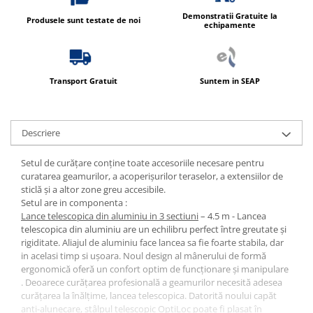
Demonstratii Gratuite la
Produsele sunt testate de noi
echipamente
Transport Gratuit
Suntem in SEAP
Descriere
Setul de curățare conține toate accesoriile necesare pentru
curatarea geamurilor, a acoperișurilor teraselor, a extensiilor de
sticlă și a altor zone greu accesibile.
Setul are in componenta :
Lance telescopica din aluminiu in 3 sectiuni
– 4.5 m - Lancea
telescopica din aluminiu are un echilibru perfect între greutate și
rigiditate. Aliajul de aluminiu face lancea sa fie foarte stabila, dar
in acelasi timp si ușoara. Noul design al mânerului de formă
ergonomică oferă un confort optim de funcționare și manipulare
. Deoarece curățarea profesională a geamurilor necesită adesea
curățarea la înălțime, lancea telescopica. Datorită noului capăt
anti-alunecare, stâlpul telescopic OptiLoc poate fi plasat în