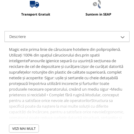
Transport Gratuit
Suntem in SEAP
Descriere
Magic este prima linie de cărucioare hoteliere din polipropilenă.
Utilizați 100% din spațiul căruciorului dvs.prin spatii
inteligentePanourile igienice separă cu ușurință secțiunea de
reciclare de cel de depozitare și curățare.Ușor de curățat datorită
suprafețelor rotunjite din plastic de calitate superioară, complet
netede și acoperite ·Sigur: ușile și sertarele cu cheie detașabilă
protejează împotriva utilizării incorecte și furturilor toate
produsele necesare operatorului, creând un mediu sigur •Mediu
prietenos si reciclabil • Complet fără rugină.Modular, conceput
pentru a satisface orice nevoie ale operatorilorStructura sa
specifică poate da naștere la mai multe soluții cu diferite
capacități de încărcare, pentru a satisface orice nevoieErgonomic,
operatorul poate reduce curbele datorită structurii, sertarelor și
setului de pedale.Smart Design: linii esențiale și armonioase
pentru un cărucior elegant și prestigios.Dimensiuni (WxDxH): 67 x
VEZI MAI MULT