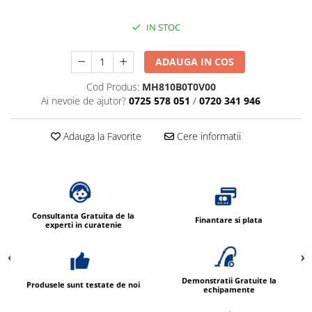
IN STOC
ADAUGA IN COS
Cod Produs:
MH810B0T0V00
Ai nevoie de ajutor?
0725 578 051
/
0720 341 946
Adauga la Favorite
Cere informatii
Consultanta Gratuita de la
Finantare si plata
experti in curatenie
Demonstratii Gratuite la
Produsele sunt testate de noi
echipamente