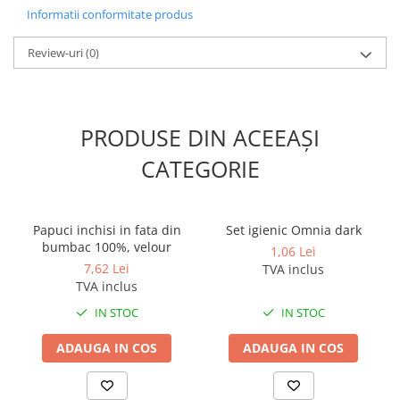
58 x 110cmNet Weight (kg) 15Gross Weight Package (kg) 16
Informatii conformitate produs
Review-uri
(0)
PRODUSE DIN ACEEAȘI
CATEGORIE
Papuci inchisi in fata din
Set igienic Omnia dark
bumbac 100%, velour
1,06 Lei
7,62 Lei
TVA inclus
TVA inclus
IN STOC
IN STOC
ADAUGA IN COS
ADAUGA IN COS